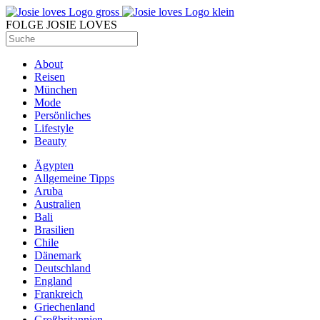
FOLGE JOSIE LOVES
About
Reisen
München
Mode
Persönliches
Lifestyle
Beauty
Ägypten
Allgemeine Tipps
Aruba
Australien
Bali
Brasilien
Chile
Dänemark
Deutschland
England
Frankreich
Griechenland
Großbritannien