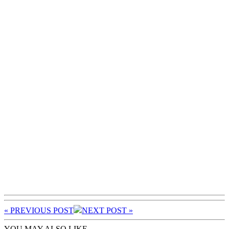
« PREV
IOUS POST
NEXT
POST
»
YOU MAY ALSO LIKE