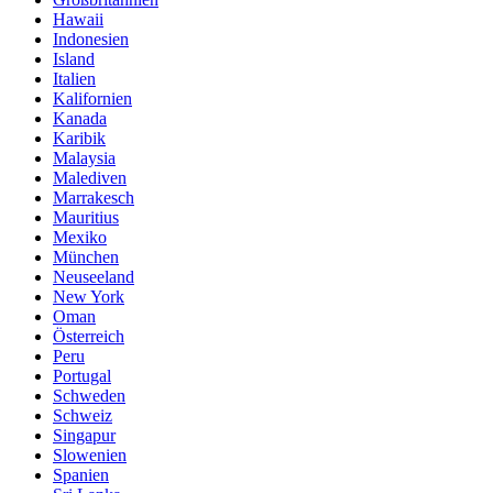
Hawaii
Indonesien
Island
Italien
Kalifornien
Kanada
Karibik
Malaysia
Malediven
Marrakesch
Mauritius
Mexiko
München
Neuseeland
New York
Oman
Österreich
Peru
Portugal
Schweden
Schweiz
Singapur
Slowenien
Spanien