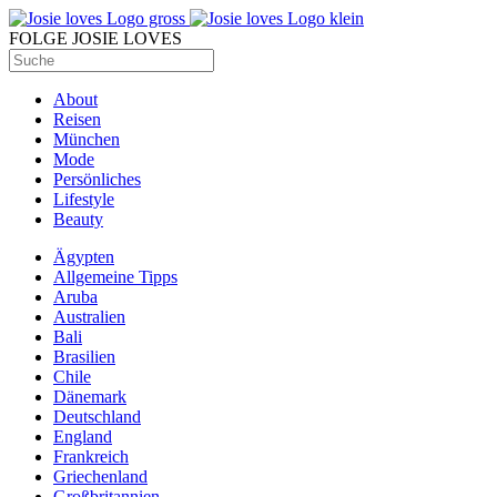
FOLGE JOSIE LOVES
About
Reisen
München
Mode
Persönliches
Lifestyle
Beauty
Ägypten
Allgemeine Tipps
Aruba
Australien
Bali
Brasilien
Chile
Dänemark
Deutschland
England
Frankreich
Griechenland
Großbritannien