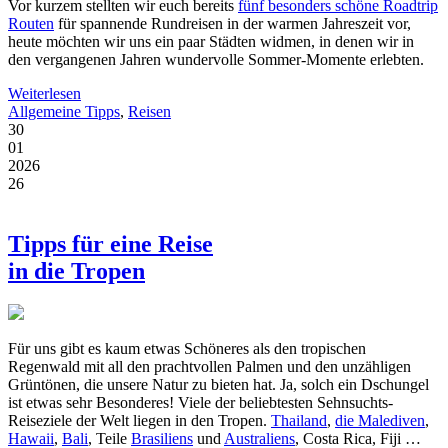
Vor kurzem stellten wir euch bereits
fünf besonders schöne Roadtrip
Routen
für spannende Rundreisen in der warmen Jahreszeit vor,
heute möchten wir uns ein paar Städten widmen, in denen wir in
den vergangenen Jahren wundervolle Sommer-Momente erlebten.
Weiterlesen
Allgemeine Tipps
,
Reisen
30
01
2026
26
Tipps für eine Reise
in die Tropen
Für uns gibt es kaum etwas Schöneres als den tropischen
Regenwald mit all den prachtvollen Palmen und den unzähligen
Grüntönen, die unsere Natur zu bieten hat. Ja, solch ein Dschungel
ist etwas sehr Besonderes! Viele der beliebtesten Sehnsuchts-
Reiseziele der Welt liegen in den Tropen.
Thailand
,
die Malediven
,
Hawaii
,
Bali
, Teile
Brasiliens
und
Australiens
, Costa Rica, Fiji …