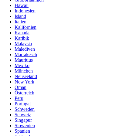
Hawaii
Indonesien
Island
Italien
Kalifornien
Kanada
Karibik
Malaysia
Malediven
Marrakesch
Mauritius
Mexiko
München
Neuseeland
New York
Oman
Österreich
Peru
Portugal
Schweden
Schweiz
Singapur
Slowenien
Spanien