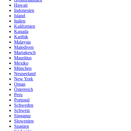
Hawaii
Indonesien
Island
Italien
Kalifornien
Kanada
Karibik
Malaysia
Malediven
Marrakesch
Mauritius
Mexiko
München
Neuseeland
New York
Oman
Österreich
Peru
Portugal
Schweden
Schweiz
Singapur
Slowenien
Spanien