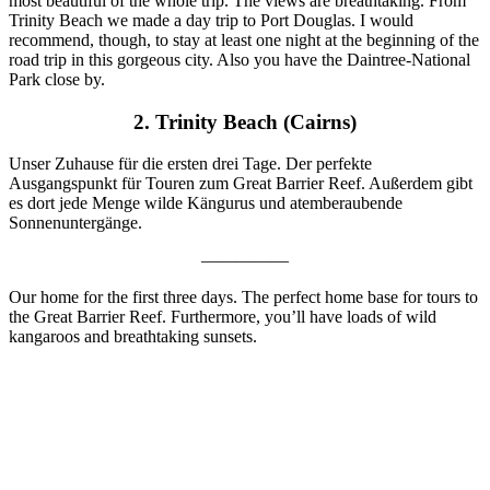
most beautiful of the whole trip. The views are breathtaking. From
Trinity Beach we made a day trip to Port Douglas. I would
recommend, though, to stay at least one night at the beginning of the
road trip in this gorgeous city. Also you have the Daintree-National
Park close by.
2. Trinity Beach (Cairns)
Unser Zuhause für die ersten drei Tage. Der perfekte
Ausgangspunkt für Touren zum Great Barrier Reef. Außerdem gibt
es dort jede Menge wilde Kängurus und atemberaubende
Sonnenuntergänge.
—————
Our home for the first three days. The perfect home base for tours to
the Great Barrier Reef. Furthermore, you’ll have loads of wild
kangaroos and breathtaking sunsets.