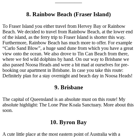
—————–
8. Rainbow Beach (Fraser Island)
To Fraser Island you either travel from Hervey Bay or Rainbow
Beach. We decided to travel from Rainbow Beach, at the lower end
of the island, as the ferry trip to Fraser Island is shorter this way.
Furthermore, Rainbow Beach has much more to offer. For example
“Carlo Sand Blow”, a huge sand dune from which you have a great
view onto the ocean. We also drove to Tin Can Beach from there,
where we fed wild dolphins by hand. On our way to Brisbane we
also passed Noosa Heads and were a bit mad at ourselves for pre-
booking our apartment in Brisbane. In case you take this route:
Definitely plan for a stay overnight and beach day in Noosa Heads!
9. Brisbane
The capital of Queensland is an absolute must on this route! My
absolute highlight: The Lone Pine Koala Sanctuary. More about this
soon.
10. Byron Bay
A cute little place at the most eastern point of Australia with a