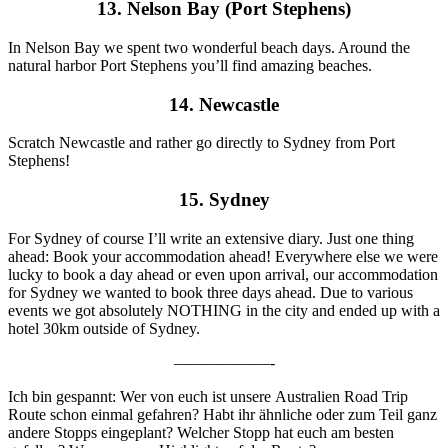
13. Nelson Bay (Port Stephens)
In Nelson Bay we spent two wonderful beach days. Around the
natural harbor Port Stephens you’ll find amazing beaches.
14. Newcastle
Scratch Newcastle and rather go directly to Sydney from Port
Stephens!
15. Sydney
For Sydney of course I’ll write an extensive diary. Just one thing
ahead: Book your accommodation ahead! Everywhere else we were
lucky to book a day ahead or even upon arrival, our accommodation
for Sydney we wanted to book three days ahead. Due to various
events we got absolutely NOTHING in the city and ended up with a
hotel 30km outside of Sydney.
——————-
Ich bin gespannt: Wer von euch ist unsere Australien Road Trip
Route schon einmal gefahren? Habt ihr ähnliche oder zum Teil ganz
andere Stopps eingeplant? Welcher Stopp hat euch am besten