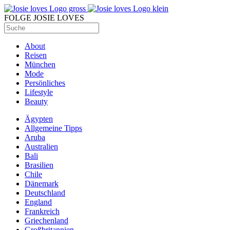
FOLGE JOSIE LOVES
About
Reisen
München
Mode
Persönliches
Lifestyle
Beauty
Ägypten
Allgemeine Tipps
Aruba
Australien
Bali
Brasilien
Chile
Dänemark
Deutschland
England
Frankreich
Griechenland
Großbritannien