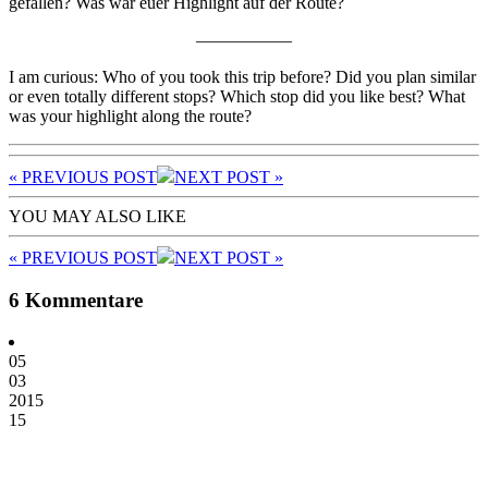
gefallen? Was war euer Highlight auf der Route?
—————–
I am curious: Who of you took this trip before? Did you plan similar
or even totally different stops? Which stop did you like best? What
was your highlight along the route?
« PREV
IOUS POST
NEXT
POST
»
YOU MAY ALSO LIKE
« PREV
IOUS POST
NEXT
POST
»
6 Kommentare
05
03
2015
15