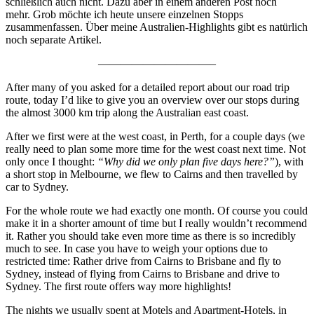
schließlich auch nicht. Dazu aber in einem anderen Post noch
mehr. Grob möchte ich heute unsere einzelnen Stopps
zusammenfassen. Über meine Australien-Highlights gibt es natürlich
noch separate Artikel.
——————————–
After many of you asked for a detailed report about our road trip
route, today I’d like to give you an overview over our stops during
the almost 3000 km trip along the Australian east coast.
After we first were at the west coast, in Perth, for a couple days (we
really need to plan some more time for the west coast next time. Not
only once I thought:
“Why did we only plan five days here?”
), with
a short stop in Melbourne, we flew to Cairns and then travelled by
car to Sydney.
For the whole route we had exactly one month. Of course you could
make it in a shorter amount of time but I really wouldn’t recommend
it. Rather you should take even more time as there is so incredibly
much to see. In case you have to weigh your options due to
restricted time: Rather drive from Cairns to Brisbane and fly to
Sydney, instead of flying from Cairns to Brisbane and drive to
Sydney. The first route offers way more highlights!
The nights we usually spent at Motels and Apartment-Hotels, in