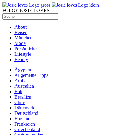
FOLGE JOSIE LOVES
About
Reisen
München
Mode
Persönliches
Lifestyle
Beauty
Ägypten
Allgemeine Tipps
Aruba
Australien
Bali
Brasilien
Chile
Dänemark
Deutschland
England
Frankreich
Griechenland
Großbritannien