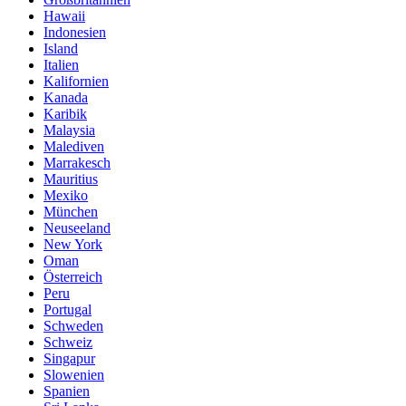
Hawaii
Indonesien
Island
Italien
Kalifornien
Kanada
Karibik
Malaysia
Malediven
Marrakesch
Mauritius
Mexiko
München
Neuseeland
New York
Oman
Österreich
Peru
Portugal
Schweden
Schweiz
Singapur
Slowenien
Spanien