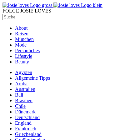
FOLGE JOSIE LOVES
About
Reisen
München
Mode
Persönliches
Lifestyle
Beauty
Ägypten
Allgemeine Tipps
Aruba
Australien
Bali
Brasilien
Chile
Dänemark
Deutschland
England
Frankreich
Griechenland
Großbritannien