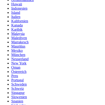
Hawaii
Indonesien
Island
Italien
Kalifornien
Kanada
Karibik
Malaysia
Malediven
Marrakesch
Mauritius
Mexiko
München
Neuseeland
New York
Oman
Österreich
Peru
Portugal
Schweden
Schweiz
Singapur
Slowenien
Spanien