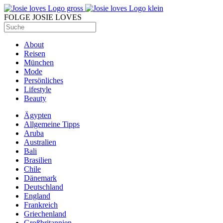
FOLGE JOSIE LOVES
About
Reisen
München
Mode
Persönliches
Lifestyle
Beauty
Ägypten
Allgemeine Tipps
Aruba
Australien
Bali
Brasilien
Chile
Dänemark
Deutschland
England
Frankreich
Griechenland
Großbritannien