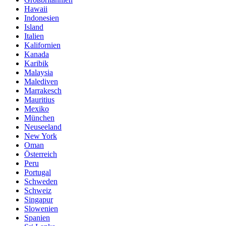
Hawaii
Indonesien
Island
Italien
Kalifornien
Kanada
Karibik
Malaysia
Malediven
Marrakesch
Mauritius
Mexiko
München
Neuseeland
New York
Oman
Österreich
Peru
Portugal
Schweden
Schweiz
Singapur
Slowenien
Spanien