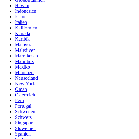
Hawaii
Indonesien
Island
Italien
Kalifornien
Kanada
Karibik
Malaysia
Malediven
Marrakesch
Mauritius
Mexiko
München
Neuseeland
New York
Oman
Österreich
Peru
Portugal
Schweden
Schweiz
Singapur
Slowenien
Spanien