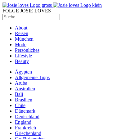
FOLGE JOSIE LOVES
About
Reisen
München
Mode
Persönliches
Lifestyle
Beauty
Ägypten
Allgemeine Tipps
Aruba
Australien
Bali
Brasilien
Chile
Dänemark
Deutschland
England
Frankreich
Griechenland
Großbritannien