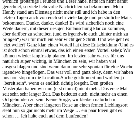
wirklich großartige Freunde und Leser habe, hätte ich nicht damit
gerechnet, so viele liebevolle Nachrichten zu bekommen. Mein
Handy stand am Dienstag nicht mehr still und ich habe in den
letzten Tagen auch von euch sehr viele lange und persönliche Mails
bekommen. Danke, danke, danke! Es wird sicherlich noch eine
Weile dauern, mit dieser riesigen Enttäuschung klar zu kommen,
aber darüber zu schreiben (und es irgendwie auch „hinter mich zu
bringen“) war für mich ein sehr wichtiger Schritt. Und wie geht es
jetzt weiter? Ganz klar, einen Vorteil hat diese Entscheidung (Und es
ist doch schon einmal etwas, das ich einen ersten Vorteil sehe): Wir
können wieder langfristig planen. Im letzten Jahr war es für uns
natürlich super wichtig, in München zu sein, wir haben viel
ausgeschlagen und sind wenn dann nur sehr spontan für eine Woche
irgendwo hingeflogen. Das war voll und ganz okay, denn wir haben
uns non stop um die Location-Suche gekümmert und wollten ja
„bereit sein“, wenn es endlich richtig losgeht. Den großen
Masterplan haben wir nun (erst einmal) nicht mehr. Das erste Mal
seit sehr, sehr langer Zeit. Das bedeutet auch, nicht mehr an einen
Ort gebunden zu sein. Keine Sorge, wir bleiben natürlich in
München. Aber einer längeren Reise an einen fernen Lieblingsort
steht nun so gar nichts mehr im Wege … ein paar Ideen gibt es
schon … Ich halte euch auf dem Laufenden!