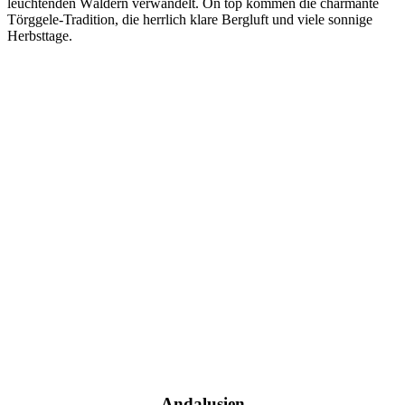
leuchtenden Wäldern verwandelt. On top kommen die charmante
Törggele-Tradition, die herrlich klare Bergluft und viele sonnige
Herbsttage.
Andalusien