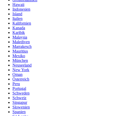
Hawaii
Indonesien
Island
Italien
Kalifornien
Kanada
Karibik
Malaysia
Malediven
Marrakesch
Mauritius
Mexiko
München
Neuseeland
New York
Oman
Österreich
Peru
Portugal
Schweden
Schweiz
Singapur
Slowenien
Spanien