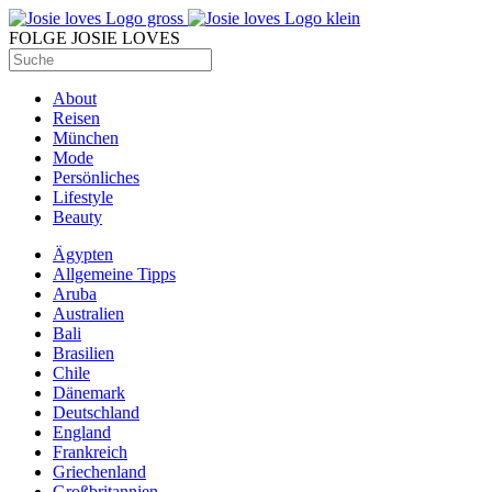
FOLGE JOSIE LOVES
About
Reisen
München
Mode
Persönliches
Lifestyle
Beauty
Ägypten
Allgemeine Tipps
Aruba
Australien
Bali
Brasilien
Chile
Dänemark
Deutschland
England
Frankreich
Griechenland
Großbritannien