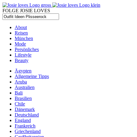
FOLGE JOSIE LOVES
About
Reisen
München
Mode
Persönliches
Lifestyle
Beauty
Ägypten
Allgemeine Tipps
Aruba
Australien
Bali
Brasilien
Chile
Dänemark
Deutschland
England
Frankreich
Griechenland
Großbritannien