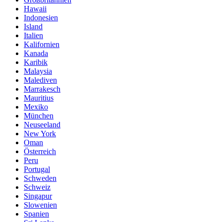
Hawaii
Indonesien
Island
Italien
Kalifornien
Kanada
Karibik
Malaysia
Malediven
Marrakesch
Mauritius
Mexiko
München
Neuseeland
New York
Oman
Österreich
Peru
Portugal
Schweden
Schweiz
Singapur
Slowenien
Spanien