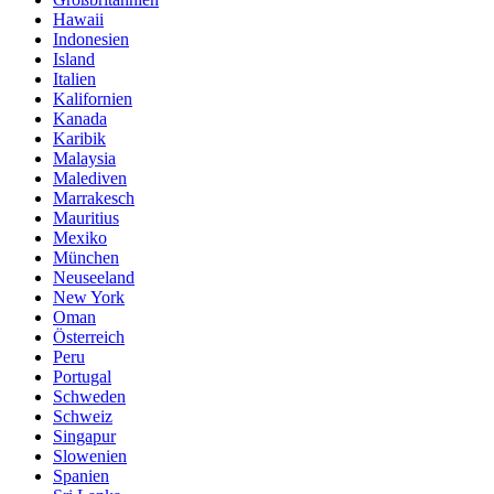
Hawaii
Indonesien
Island
Italien
Kalifornien
Kanada
Karibik
Malaysia
Malediven
Marrakesch
Mauritius
Mexiko
München
Neuseeland
New York
Oman
Österreich
Peru
Portugal
Schweden
Schweiz
Singapur
Slowenien
Spanien