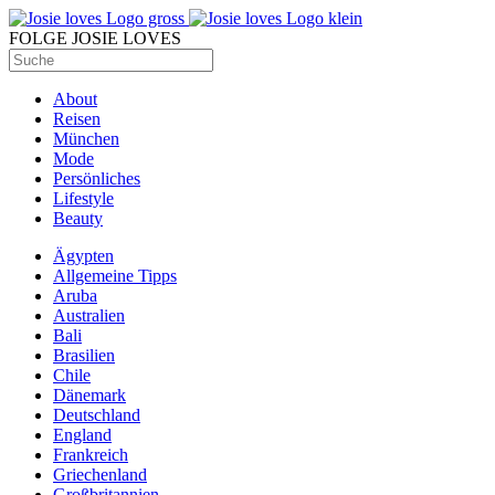
FOLGE JOSIE LOVES
About
Reisen
München
Mode
Persönliches
Lifestyle
Beauty
Ägypten
Allgemeine Tipps
Aruba
Australien
Bali
Brasilien
Chile
Dänemark
Deutschland
England
Frankreich
Griechenland
Großbritannien