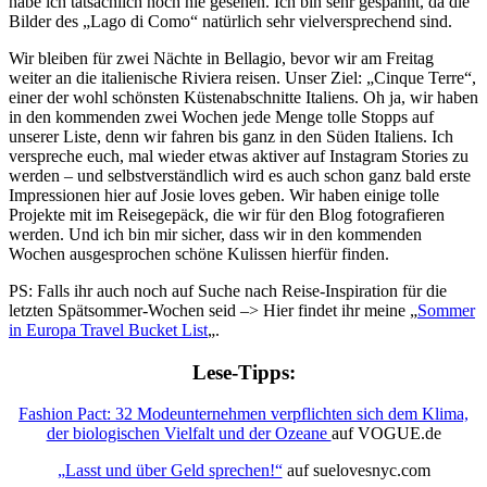
habe ich tatsächlich noch nie gesehen. Ich bin sehr gespannt, da die
Bilder des „Lago di Como“ natürlich sehr vielversprechend sind.
Wir bleiben für zwei Nächte in Bellagio, bevor wir am Freitag
weiter an die italienische Riviera reisen. Unser Ziel: „Cinque Terre“,
einer der wohl schönsten Küstenabschnitte Italiens. Oh ja, wir haben
in den kommenden zwei Wochen jede Menge tolle Stopps auf
unserer Liste, denn wir fahren bis ganz in den Süden Italiens. Ich
verspreche euch, mal wieder etwas aktiver auf Instagram Stories zu
werden – und selbstverständlich wird es auch schon ganz bald erste
Impressionen hier auf Josie loves geben. Wir haben einige tolle
Projekte mit im Reisegepäck, die wir für den Blog fotografieren
werden. Und ich bin mir sicher, dass wir in den kommenden
Wochen ausgesprochen schöne Kulissen hierfür finden.
PS: Falls ihr auch noch auf Suche nach Reise-Inspiration für die
letzten Spätsommer-Wochen seid –> Hier findet ihr meine „
Sommer
in Europa Travel Bucket List
„.
Lese-Tipps:
Fashion Pact: 32 Modeunternehmen verpflichten sich dem Klima,
der biologischen Vielfalt und der Ozeane
auf VOGUE.de
„Lasst und über Geld sprechen!“
auf suelovesnyc.com