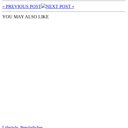
« PREV
IOUS POST
NEXT
POST
»
YOU MAY ALSO LIKE
Lifestyle
,
Persönliches