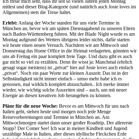
Ich freue mich sehr, dass ihr seit so vielen Jahren jeden Montag
mitlest und dieser Blog-Kategorie (und natürlich auch Josie loves im
Allgemeinen) stets die Treue haltet.
Erlebt:
Anfang der Woche standen für uns viele Termine in
München an, bevor wir am späten Dienstagabend zu unseren Eltern
nach Baden-Württemberg fuhren. Mit der Blade Night wurde es am
Montag aufgrund des Wetters übrigens leider nichts, dafür starten
wir heute einen neuen Versuch. Nachdem wir am Mittwoch und
Donnerstag das Home Office in die Heimat verlagerten, gönnten wir
uns ab Freitag ein paar komplett freie Tage. Und dazu gibt es auch
gar nicht so viel zu erzählen. Denn ihr wisst ja: Manchmal (ehrlich
gesagt sogar meistens) ist „privat“ hier auf Josie loves auch einfach
„privat“. Noch ein paar Worte zur kleinen Auszeit: Das ist in der
Selbständigkeit nicht immer einfach – umso mehr habe ich es
genossen, mal wirklich komplett abzuschalten.. Ich merke immer
wieder, wie wichtig solche Auszeiten sind – auch, um mit neuer
Energie an diesen kreativen Job herangehen zu können.
Pläne für die neue Woche:
Bevor es am Mittwoch für uns nach
Italien geht, stehen heute und morgen noch jede Menge
Reisevorbereitungen und Termine in München an. Am
Mittwochmorgen startet dann unser großer Roadtrip. Der allererste
Stopp? Der Comer See! Ich war in meiner Kindheit und Jugend
unzählige Male in Italien, aber dieses idyllische Fleckchen Erde