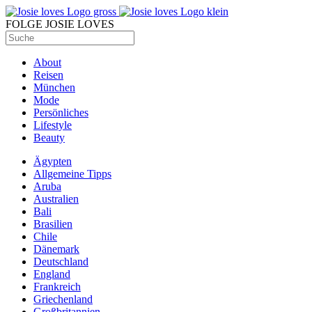
FOLGE JOSIE LOVES
About
Reisen
München
Mode
Persönliches
Lifestyle
Beauty
Ägypten
Allgemeine Tipps
Aruba
Australien
Bali
Brasilien
Chile
Dänemark
Deutschland
England
Frankreich
Griechenland
Großbritannien