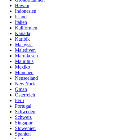
Hawaii
Indonesien
Island
Italien
Kalifornien
Kanada
Karibik
Malaysia
Malediven
Marrakesch
Mauritius
Mexiko
München
Neuseeland
New York
Oman
Österreich
Peru
Portugal
Schweden
Schweiz
Singapur
Slowenien
Spanien