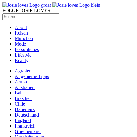
FOLGE JOSIE LOVES
About
Reisen
München
Mode
Persönliches
Lifestyle
Beauty
Ägypten
Allgemeine Tipps
Aruba
Australien
Bali
Brasilien
Chile
Dänemark
Deutschland
England
Frankreich
Griechenland
Großbritannien