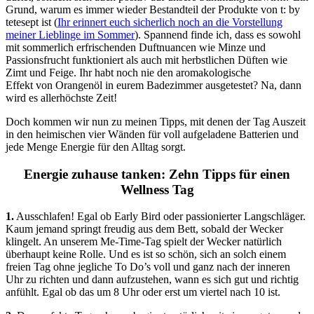
Grund, warum es immer wieder Bestandteil der Produkte von t: by
tetesept ist (
Ihr erinnert euch sicherlich noch an die Vorstellung
meiner Lieblinge im Sommer
). Spannend finde ich, dass es sowohl
mit sommerlich erfrischenden Duftnuancen wie Minze und
Passionsfrucht funktioniert als auch mit herbstlichen Düften wie
Zimt und Feige. Ihr habt noch nie den aromakologische
Effekt von Orangenöl in eurem Badezimmer ausgetestet? Na, dann
wird es allerhöchste Zeit!
Doch kommen wir nun zu meinen Tipps, mit denen der Tag Auszeit
in den heimischen vier Wänden für voll aufgeladene Batterien und
jede Menge Energie für den Alltag sorgt.
Energie zuhause tanken: Zehn Tipps für einen
Wellness Tag
1.
Ausschlafen! Egal ob Early Bird oder passionierter Langschläger.
Kaum jemand springt freudig aus dem Bett, sobald der Wecker
klingelt. An unserem Me-Time-Tag spielt der Wecker natürlich
überhaupt keine Rolle. Und es ist so schön, sich an solch einem
freien Tag ohne jegliche To Do’s voll und ganz nach der inneren
Uhr zu richten und dann aufzustehen, wann es sich gut und richtig
anfühlt. Egal ob das um 8 Uhr oder erst um viertel nach 10 ist.