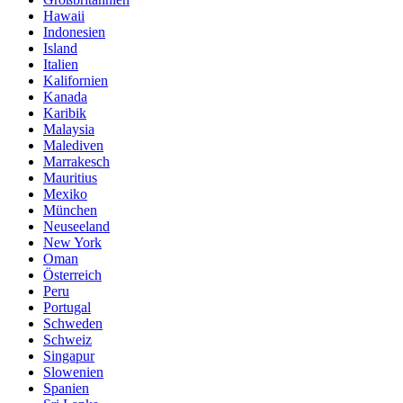
Hawaii
Indonesien
Island
Italien
Kalifornien
Kanada
Karibik
Malaysia
Malediven
Marrakesch
Mauritius
Mexiko
München
Neuseeland
New York
Oman
Österreich
Peru
Portugal
Schweden
Schweiz
Singapur
Slowenien
Spanien