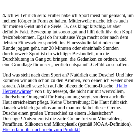
4.
Ich will ehrlich sein: Früher habe ich Sport meist nur gemacht, um
meinen Körper in Form zu halten. Mittlerweile mache ich es auch
für meinen Geist und die Seele. Ja, das klingt kitschig, ist aber
definitiv Fakt. Bewegung tut soooo gut und hilft definitiv, den Kopf
freizubekommen. Egal ob ihr zuhause Yoga macht oder nach dem
liebsten Fitnessvideo sportelt, ins Fitnessstudio fahrt oder eine
Runde joggen geht, nur 20 Minuten oder eineinhalb Stunden
durchpowert: Sport ist ein wichtiger Bestandteil, um die
Durchblutung in Gang zu bringen, die Gedanken zu ordnen, und
eine Grundlage für unser „herrlich entspannt“-Gefühl zu schaffen.
Und was steht nach dem Sport an? Natürlich eine Dusche! Und hier
kommen wir auch schon zu den Aromen, von denen ich weiter oben
sprach. Aktuell setze ich auf die pflegende Creme-Dusche „
Hallo
Herzenswärme
“ von t: by tetesept, die nicht nur mit wertvollem,
ätherischem Orangenöl für Entspannung sorgt, sondern auch die
Haut streichelzart pflegt. Keine Übertreibung: Die Haut fühlt sich
danach wirklich grandios an und man merkt bei dieser Creme-
Dusche einen großen Unterschied zu einem „klassischen“
Duschgel! Außerdem ist die zarte Creme frei von Mineralölen,
Paraffinen, Silikonen und Mikroplastik (gemäß NOAA-Definition).
Hier erfahrt ihr noch mehr zum Produkt!