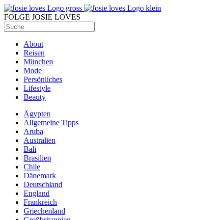
FOLGE JOSIE LOVES
About
Reisen
München
Mode
Persönliches
Lifestyle
Beauty
Ägypten
Allgemeine Tipps
Aruba
Australien
Bali
Brasilien
Chile
Dänemark
Deutschland
England
Frankreich
Griechenland
Großbritannien