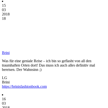
15
03
2018
18
Brini
Was für eine geniale Reise – ich bin so geflasht von all den
traumhaften Orten dort! Das muss ich auch alles definitiv mal
bereisen. Der Wahnsinn ;)
LG
Brini
https://brinisfashionbook.com
16
03
2018