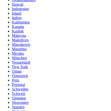
Hawaii
Indonesien
Island
Italien
Kalifornien
Kanada
Karibik
Malaysia
Malediven
Marrakesch
Mauritius
Mexiko
München
Neuseeland
New York
Oman
Österreich
Peru
Portugal
Schweden
Schweiz
Singapur
Slowenien
Spanien