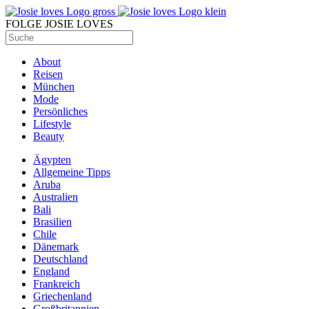
FOLGE JOSIE LOVES
About
Reisen
München
Mode
Persönliches
Lifestyle
Beauty
Ägypten
Allgemeine Tipps
Aruba
Australien
Bali
Brasilien
Chile
Dänemark
Deutschland
England
Frankreich
Griechenland
Großbritannien