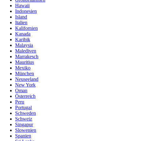
Hawaii
Indonesien
Island
Italien
Kalifornien
Kanada
Karibik
Malaysia
Malediven
Marrakesch
Mauritius
Mexiko
München
Neuseeland
New York
Oman
Österreich
Peru
Portugal
Schweden
Schweiz
Singapur
Slowenien
Spanien