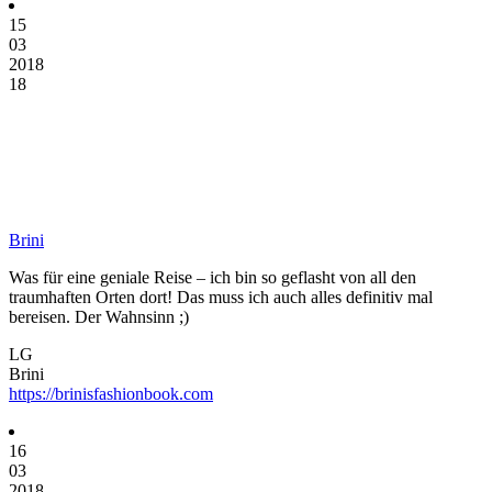
15
03
2018
18
Brini
Was für eine geniale Reise – ich bin so geflasht von all den
traumhaften Orten dort! Das muss ich auch alles definitiv mal
bereisen. Der Wahnsinn ;)
LG
Brini
https://brinisfashionbook.com
16
03
2018