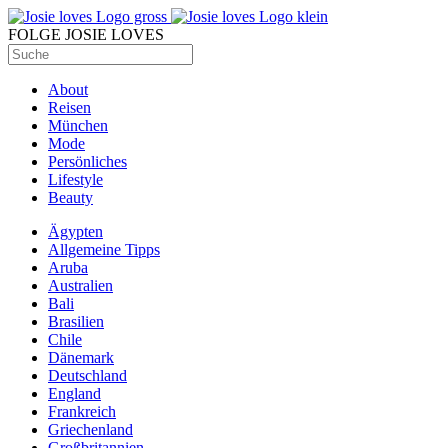
FOLGE JOSIE LOVES
About
Reisen
München
Mode
Persönliches
Lifestyle
Beauty
Ägypten
Allgemeine Tipps
Aruba
Australien
Bali
Brasilien
Chile
Dänemark
Deutschland
England
Frankreich
Griechenland
Großbritannien