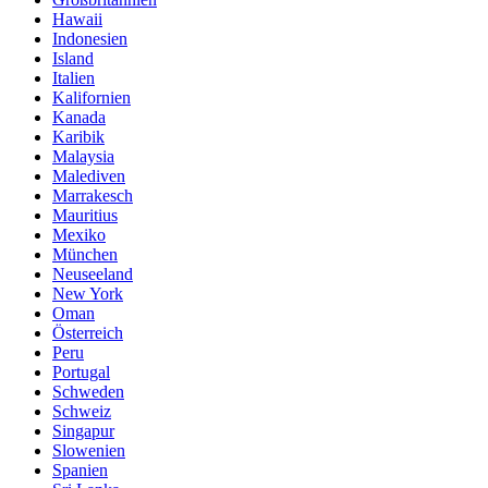
Hawaii
Indonesien
Island
Italien
Kalifornien
Kanada
Karibik
Malaysia
Malediven
Marrakesch
Mauritius
Mexiko
München
Neuseeland
New York
Oman
Österreich
Peru
Portugal
Schweden
Schweiz
Singapur
Slowenien
Spanien