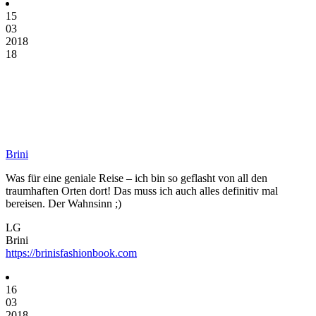
15
03
2018
18
Brini
Was für eine geniale Reise – ich bin so geflasht von all den
traumhaften Orten dort! Das muss ich auch alles definitiv mal
bereisen. Der Wahnsinn ;)
LG
Brini
https://brinisfashionbook.com
16
03
2018