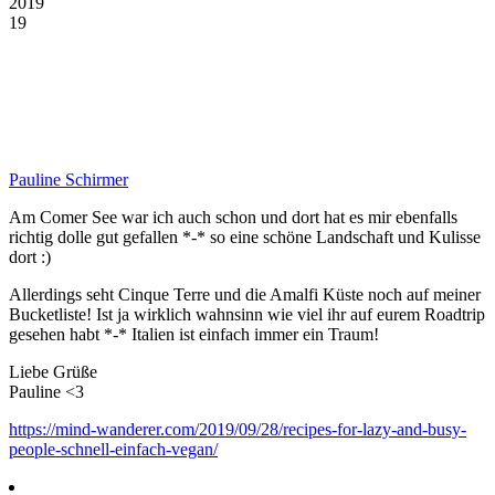
2019
19
Pauline Schirmer
Am Comer See war ich auch schon und dort hat es mir ebenfalls
richtig dolle gut gefallen *-* so eine schöne Landschaft und Kulisse
dort :)
Allerdings seht Cinque Terre und die Amalfi Küste noch auf meiner
Bucketliste! Ist ja wirklich wahnsinn wie viel ihr auf eurem Roadtrip
gesehen habt *-* Italien ist einfach immer ein Traum!
Liebe Grüße
Pauline <3
https://mind-wanderer.com/2019/09/28/recipes-for-lazy-and-busy-
people-schnell-einfach-vegan/