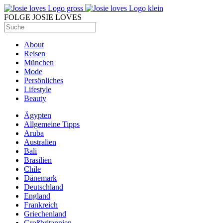
FOLGE JOSIE LOVES
About
Reisen
München
Mode
Persönliches
Lifestyle
Beauty
Ägypten
Allgemeine Tipps
Aruba
Australien
Bali
Brasilien
Chile
Dänemark
Deutschland
England
Frankreich
Griechenland
Großbritannien