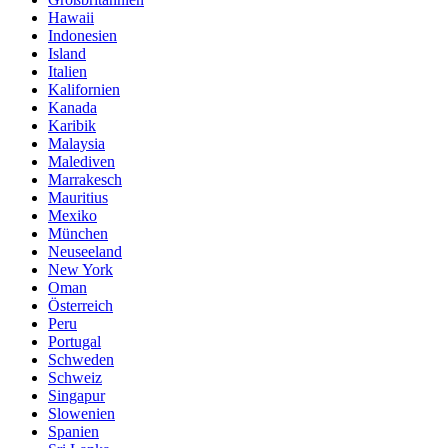
Hawaii
Indonesien
Island
Italien
Kalifornien
Kanada
Karibik
Malaysia
Malediven
Marrakesch
Mauritius
Mexiko
München
Neuseeland
New York
Oman
Österreich
Peru
Portugal
Schweden
Schweiz
Singapur
Slowenien
Spanien