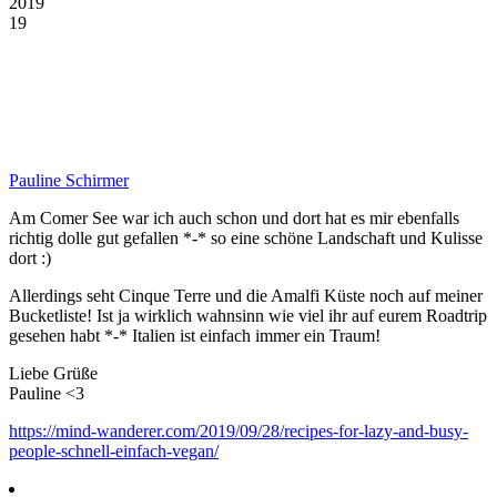
2019
19
Pauline Schirmer
Am Comer See war ich auch schon und dort hat es mir ebenfalls
richtig dolle gut gefallen *-* so eine schöne Landschaft und Kulisse
dort :)
Allerdings seht Cinque Terre und die Amalfi Küste noch auf meiner
Bucketliste! Ist ja wirklich wahnsinn wie viel ihr auf eurem Roadtrip
gesehen habt *-* Italien ist einfach immer ein Traum!
Liebe Grüße
Pauline <3
https://mind-wanderer.com/2019/09/28/recipes-for-lazy-and-busy-
people-schnell-einfach-vegan/