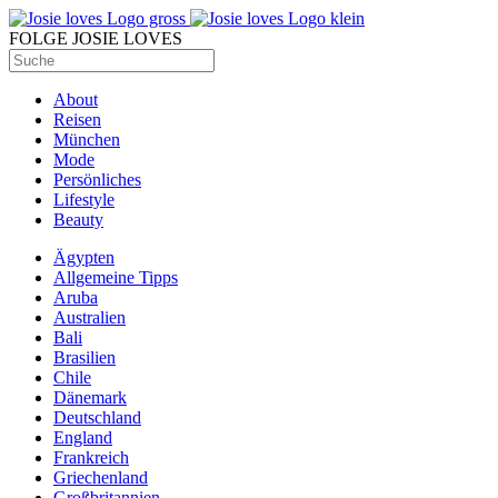
FOLGE JOSIE LOVES
About
Reisen
München
Mode
Persönliches
Lifestyle
Beauty
Ägypten
Allgemeine Tipps
Aruba
Australien
Bali
Brasilien
Chile
Dänemark
Deutschland
England
Frankreich
Griechenland
Großbritannien