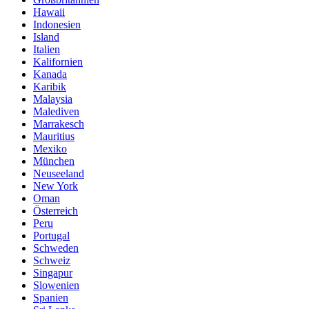
Hawaii
Indonesien
Island
Italien
Kalifornien
Kanada
Karibik
Malaysia
Malediven
Marrakesch
Mauritius
Mexiko
München
Neuseeland
New York
Oman
Österreich
Peru
Portugal
Schweden
Schweiz
Singapur
Slowenien
Spanien