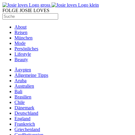
FOLGE JOSIE LOVES
About
Reisen
München
Mode
Persönliches
Lifestyle
Beauty
Ägypten
Allgemeine Tipps
Aruba
Australien
Bali
Brasilien
Chile
Dänemark
Deutschland
England
Frankreich
Griechenland
Großbritannien