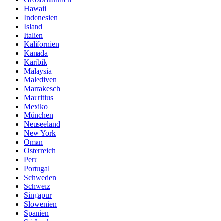
Hawaii
Indonesien
Island
Italien
Kalifornien
Kanada
Karibik
Malaysia
Malediven
Marrakesch
Mauritius
Mexiko
München
Neuseeland
New York
Oman
Österreich
Peru
Portugal
Schweden
Schweiz
Singapur
Slowenien
Spanien