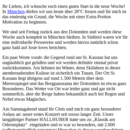
Ihr Lieben, ich wünsche euch einen guten Start in die neue Woche!
In
München
dürfen wir uns heute über 28°C freuen und für mich ist
das eindeutig ein Grund, die Woche mit einer Extra-Portion
Motivation zu beginnen.
Wir sind seit Freitag zurück aus den Dolomiten und werden diese
Woche auch komplett in München bleiben. In Südtirol waren wir für
eine individuelle Pressereise und werden hierzu natürlich schon
ganz bald auf Josie loves berichten.
Ein paar Worte vorab: die Gegend rund um St. Kassian hat uns
unglaublich gut gefallen und wir werden definitiv einmal privat
zurückkommen. Am liebsten im Winter, denn Skifahren in dieser
atemberaubenden Kulisse ist sicherlich ein Traum. Der Ort St.
Kassian liegt übrigens auf rund 1.500 Metern über dem
Meeresspiegel und das Bergpanorama der Dolomiten ist etwas ganz
Besonderes. Das Wetter vor Ort war leider ganz und gar nicht
sommerlich, aber die Berge haben bekanntlich auch bei Regen und
Nebel etwas Magisches.
Am Samstagabend stand für Chris und mich ein ganz besonderer
Anlass an: unser erstes Konzert seit soooo langer Zeit. Unser
langjähriger Partner HALLHUBER hatte uns zu „Klassik am
Odeonsplatz“ eingeladen und es war so besonders, mit 2.000
(selbstverständlich getesteten) Menschen in dieser wunderschönen