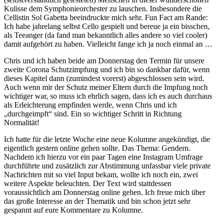
Kulisse dem Symphonieorchester zu lauschen. Insbesondere die
Cellistin Sol Gabetta beeindruckte mich sehr. Fun Fact am Rande:
Ich habe jahrelang selbst Cello gespielt und bereue ja ein bisschen,
als Teeanger (da fand man bekanntlich alles andere so viel cooler)
damit aufgehört zu haben. Vielleicht fange ich ja noch einmal an …
Chris und ich haben beide am Donnerstag den Termin für unsere
zweite Corona Schutzimpfung und ich bin so dankbar dafür, wenn
dieses Kapitel dann (zumindest vorerst) abgeschlossen sein wird.
Auch wenn mir der Schutz meiner Eltern durch die Impfung noch
wichtiger war, so muss ich ehrlich sagen, dass ich es auch durchaus
als Erleichterung empfinden werde, wenn Chris und ich
„durchgeimpft“ sind. Ein so wichtiger Schritt in Richtung
Normalität!
Ich hatte für die letzte Woche eine neue Kolumne angekündigt, die
eigentlich gestern online gehen sollte. Das Thema: Gendern.
Nachdem ich hierzu vor ein paar Tagen eine Instagram Umfrage
durchführte und zusätzlich zur Abstimmung unfassbar viele private
Nachrichten mit so viel Input bekam, wollte ich noch ein, zwei
weitere Aspekte beleuchten. Der Text wird stattdessen
voraussichtlich am Donnerstag online gehen. Ich freue mich über
das große Interesse an der Thematik und bin schon jetzt sehr
gespannt auf eure Kommentare zu Kolumne.