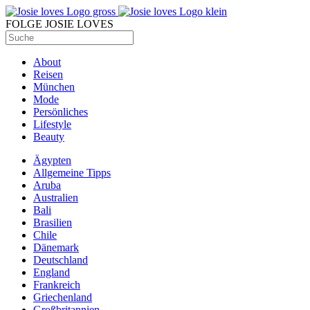
FOLGE JOSIE LOVES
About
Reisen
München
Mode
Persönliches
Lifestyle
Beauty
Ägypten
Allgemeine Tipps
Aruba
Australien
Bali
Brasilien
Chile
Dänemark
Deutschland
England
Frankreich
Griechenland
Großbritannien