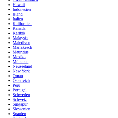
Hawaii
Indonesien
Island
Italien
Kalifornien
Kanada
Karibik
Malaysia
Malediven
Marrakesch
Mauritius
Mexiko
München
Neuseeland
New York
Oman
Österreich
Peru
Portugal
Schweden
Schweiz
Singapur
Slowenien
Spanien