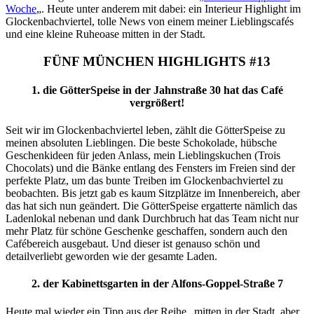
Woche
„. Heute unter anderem mit dabei: ein Interieur Highlight im
Glockenbachviertel, tolle News von einem meiner Lieblingscafés
und eine kleine Ruheoase mitten in der Stadt.
FÜNF MÜNCHEN HIGHLIGHTS #13
1. die GötterSpeise in der Jahnstraße 30 hat das Café
vergrößert!
Seit wir im Glockenbachviertel leben, zählt die GötterSpeise zu
meinen absoluten Lieblingen. Die beste Schokolade, hübsche
Geschenkideen für jeden Anlass, mein Lieblingskuchen (Trois
Chocolats) und die Bänke entlang des Fensters im Freien sind der
perfekte Platz, um das bunte Treiben im Glockenbachviertel zu
beobachten. Bis jetzt gab es kaum Sitzplätze im Innenbereich, aber
das hat sich nun geändert. Die GötterSpeise ergatterte nämlich das
Ladenlokal nebenan und dank Durchbruch hat das Team nicht nur
mehr Platz für schöne Geschenke geschaffen, sondern auch den
Cafébereich ausgebaut. Und dieser ist genauso schön und
detailverliebt geworden wie der gesamte Laden.
2. der Kabinettsgarten in der
Alfons-Goppel-Straße 7
Heute mal wieder ein Tipp aus der Reihe „mitten in der Stadt, aber