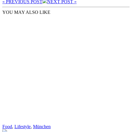
« PREV
IOUS POST
NEXT
POST
»
YOU MAY ALSO LIKE
Food
,
Lifestyle
,
München