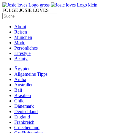
FOLGE JOSIE LOVES
About
Reisen
München
Mode
Persönliches
Lifestyle
Beauty
Ägypten
Allgemeine Tipps
Aruba
Australien
Bali
Brasilien
Chile
Dänemark
Deutschland
England
Frankreich
Griechenland
Großbritannien