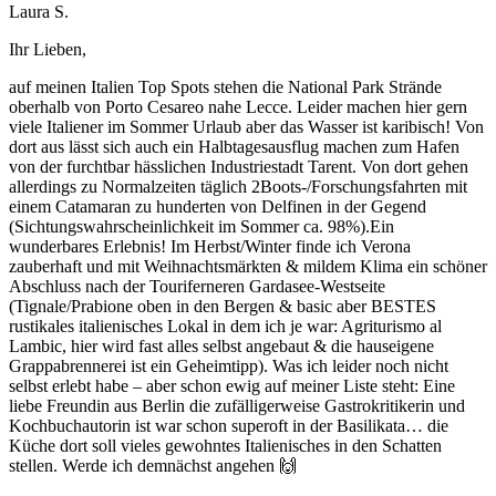
Laura S.
Ihr Lieben,
auf meinen Italien Top Spots stehen die National Park Strände
oberhalb von Porto Cesareo nahe Lecce. Leider machen hier gern
viele Italiener im Sommer Urlaub aber das Wasser ist karibisch! Von
dort aus lässt sich auch ein Halbtagesausflug machen zum Hafen
von der furchtbar hässlichen Industriestadt Tarent. Von dort gehen
allerdings zu Normalzeiten täglich 2Boots-/Forschungsfahrten mit
einem Catamaran zu hunderten von Delfinen in der Gegend
(Sichtungswahrscheinlichkeit im Sommer ca. 98%).Ein
wunderbares Erlebnis! Im Herbst/Winter finde ich Verona
zauberhaft und mit Weihnachtsmärkten & mildem Klima ein schöner
Abschluss nach der Touriferneren Gardasee-Westseite
(Tignale/Prabione oben in den Bergen & basic aber BESTES
rustikales italienisches Lokal in dem ich je war: Agriturismo al
Lambic, hier wird fast alles selbst angebaut & die hauseigene
Grappabrennerei ist ein Geheimtipp). Was ich leider noch nicht
selbst erlebt habe – aber schon ewig auf meiner Liste steht: Eine
liebe Freundin aus Berlin die zufälligerweise Gastrokritikerin und
Kochbuchautorin ist war schon superoft in der Basilikata… die
Küche dort soll vieles gewohntes Italienisches in den Schatten
stellen. Werde ich demnächst angehen 🙌