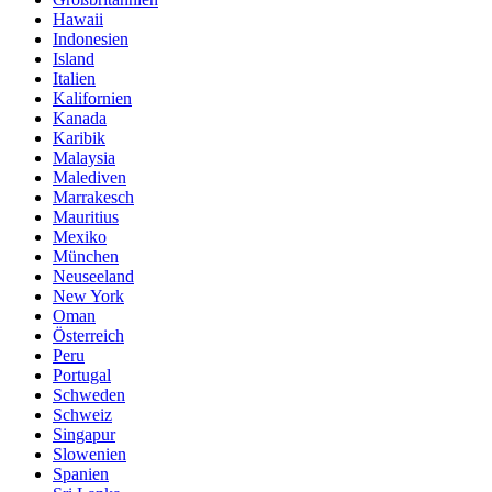
Hawaii
Indonesien
Island
Italien
Kalifornien
Kanada
Karibik
Malaysia
Malediven
Marrakesch
Mauritius
Mexiko
München
Neuseeland
New York
Oman
Österreich
Peru
Portugal
Schweden
Schweiz
Singapur
Slowenien
Spanien