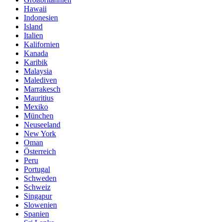
Hawaii
Indonesien
Island
Italien
Kalifornien
Kanada
Karibik
Malaysia
Malediven
Marrakesch
Mauritius
Mexiko
München
Neuseeland
New York
Oman
Österreich
Peru
Portugal
Schweden
Schweiz
Singapur
Slowenien
Spanien