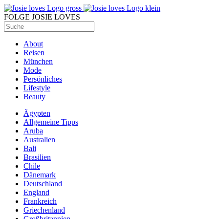
FOLGE JOSIE LOVES
About
Reisen
München
Mode
Persönliches
Lifestyle
Beauty
Ägypten
Allgemeine Tipps
Aruba
Australien
Bali
Brasilien
Chile
Dänemark
Deutschland
England
Frankreich
Griechenland
Großbritannien