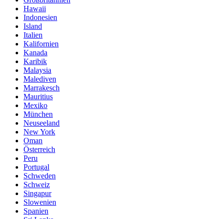
Hawaii
Indonesien
Island
Italien
Kalifornien
Kanada
Karibik
Malaysia
Malediven
Marrakesch
Mauritius
Mexiko
München
Neuseeland
New York
Oman
Österreich
Peru
Portugal
Schweden
Schweiz
Singapur
Slowenien
Spanien