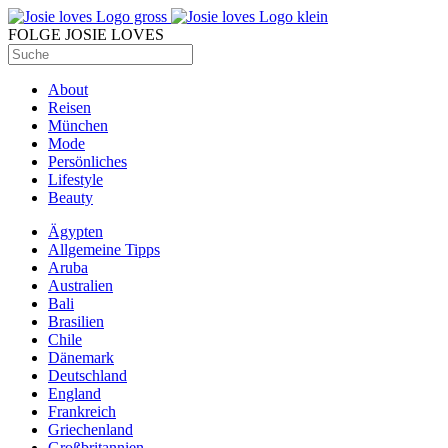
FOLGE JOSIE LOVES
About
Reisen
München
Mode
Persönliches
Lifestyle
Beauty
Ägypten
Allgemeine Tipps
Aruba
Australien
Bali
Brasilien
Chile
Dänemark
Deutschland
England
Frankreich
Griechenland
Großbritannien