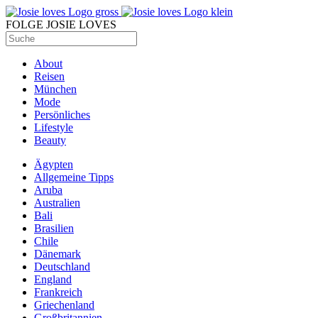
FOLGE JOSIE LOVES
About
Reisen
München
Mode
Persönliches
Lifestyle
Beauty
Ägypten
Allgemeine Tipps
Aruba
Australien
Bali
Brasilien
Chile
Dänemark
Deutschland
England
Frankreich
Griechenland
Großbritannien