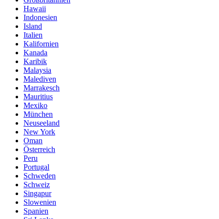
Hawaii
Indonesien
Island
Italien
Kalifornien
Kanada
Karibik
Malaysia
Malediven
Marrakesch
Mauritius
Mexiko
München
Neuseeland
New York
Oman
Österreich
Peru
Portugal
Schweden
Schweiz
Singapur
Slowenien
Spanien