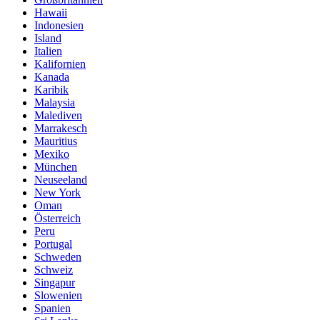
Hawaii
Indonesien
Island
Italien
Kalifornien
Kanada
Karibik
Malaysia
Malediven
Marrakesch
Mauritius
Mexiko
München
Neuseeland
New York
Oman
Österreich
Peru
Portugal
Schweden
Schweiz
Singapur
Slowenien
Spanien