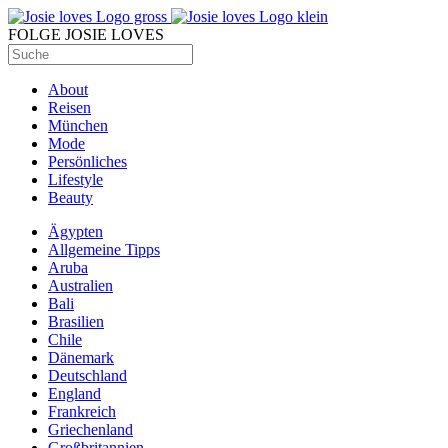
FOLGE JOSIE LOVES
About
Reisen
München
Mode
Persönliches
Lifestyle
Beauty
Ägypten
Allgemeine Tipps
Aruba
Australien
Bali
Brasilien
Chile
Dänemark
Deutschland
England
Frankreich
Griechenland
Großbritannien