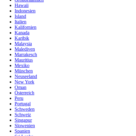
Hawaii
Indonesien
Island
Italien
Kalifornien
Kanada
Karibik
Malaysia
Malediven
Marrakesch
Mauritius
Mexiko
München
Neuseeland
New York
Oman
Österreich
Peru
Portugal
Schweden
Schweiz
Singapur
Slowenien
Spanien