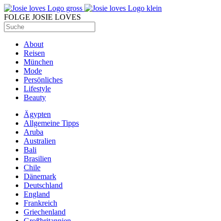
FOLGE JOSIE LOVES
About
Reisen
München
Mode
Persönliches
Lifestyle
Beauty
Ägypten
Allgemeine Tipps
Aruba
Australien
Bali
Brasilien
Chile
Dänemark
Deutschland
England
Frankreich
Griechenland
Großbritannien