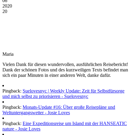
06
2020
20
Maria
Vielen Dank für diesen wundervollen, ausführlichen Reisebericht!
Dank der schönen Fotos und des kurzweiligen Texts befindet man
sich ein paar Minuten in einer anderen Welt, danke dafür.
Pingback:
Suelovesnyc | Weekly Update: Zeit für Selbstfürsorge
und mich selbst zu priorisieren - Suelovesnyc
Pingback:
Monats-Update #16: Über große Reisepläne und
Weltuntergangswetter - Josie Loves
Pingback:
Eine Expeditionsreise um Island mit der HANSEATIC
nature - Josie Loves