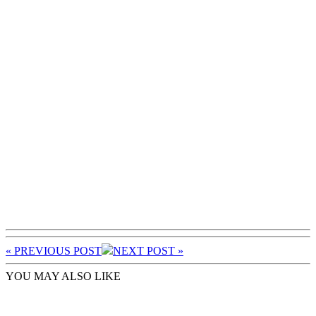
« PREV
IOUS POST
NEXT
POST
»
YOU MAY ALSO LIKE