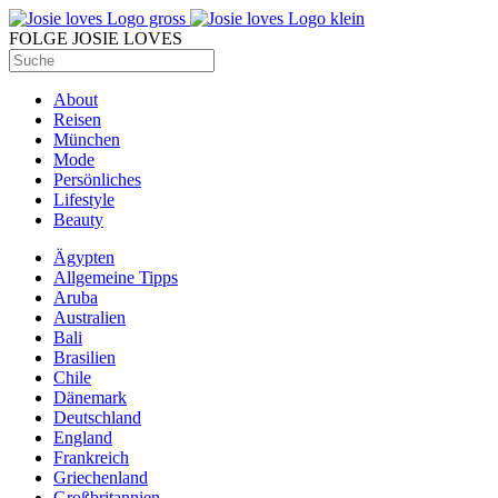
FOLGE JOSIE LOVES
About
Reisen
München
Mode
Persönliches
Lifestyle
Beauty
Ägypten
Allgemeine Tipps
Aruba
Australien
Bali
Brasilien
Chile
Dänemark
Deutschland
England
Frankreich
Griechenland
Großbritannien