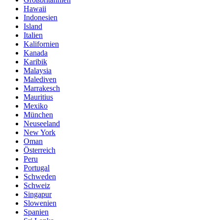
Hawaii
Indonesien
Island
Italien
Kalifornien
Kanada
Karibik
Malaysia
Malediven
Marrakesch
Mauritius
Mexiko
München
Neuseeland
New York
Oman
Österreich
Peru
Portugal
Schweden
Schweiz
Singapur
Slowenien
Spanien