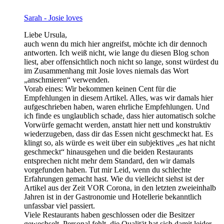
Sarah - Josie loves
Liebe Ursula,
auch wenn du mich hier angreifst, möchte ich dir dennoch
antworten. Ich weiß nicht, wie lange du diesen Blog schon
liest, aber offensichtlich noch nicht so lange, sonst würdest du
im Zusammenhang mit Josie loves niemals das Wort
„anschmieren“ verwenden.
Vorab eines: Wir bekommen keinen Cent für die
Empfehlungen in diesem Artikel. Alles, was wir damals hier
aufgeschrieben haben, waren ehrliche Empfehlungen. Und
ich finde es unglaublich schade, dass hier automatisch solche
Vorwürfe gemacht werden, anstatt hier nett und konstruktiv
wiederzugeben, dass dir das Essen nicht geschmeckt hat. Es
klingt so, als würde es weit über ein subjektives „es hat nicht
geschmeckt“ hinausgehen und die beiden Restaurants
entsprechen nicht mehr dem Standard, den wir damals
vorgefunden haben. Tut mir Leid, wenn du schlechte
Erfahrungen gemacht hast. Wie du vielleicht siehst ist der
Artikel aus der Zeit VOR Corona, in den letzten zweieinhalb
Jahren ist in der Gastronomie und Hotellerie bekanntlich
unfassbar viel passiert.
Viele Restaurants haben geschlossen oder die Besitzer
gewechselt, Personal fehlt, die Qualität hat sich damit leider