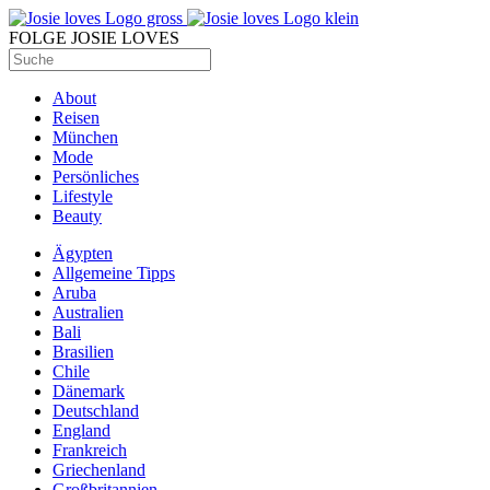
FOLGE JOSIE LOVES
About
Reisen
München
Mode
Persönliches
Lifestyle
Beauty
Ägypten
Allgemeine Tipps
Aruba
Australien
Bali
Brasilien
Chile
Dänemark
Deutschland
England
Frankreich
Griechenland
Großbritannien