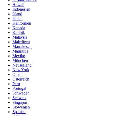
Hawaii
Indonesien
Island
Italien
Kalifornien
Kanada
Karibik
Malaysia
Malediven
Marrakesch
Mauritius
Mexiko
München
Neuseeland
New York
Oman
Österreich
Peru
Portugal
Schweden
Schweiz
Singapur
Slowenien
Spanien