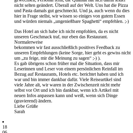
nicht selten geändert. Überall auf der Welt. Uns hat die Pizza
und Pasta damals gut geschmeckt. Und ja, auch wenn du dies
hier in Frage stellst, wir wissen so einiges von gutem Essen
und würden niemals „ungenießbare Spaghetti“ empfehlen. ;-)
Das Hotel an sich habe ich nicht empfohlen, da es nicht
unseren Geschmack traf, nur eben das Restaurant.
Normalerweise
bekommen wir fast ausschließlich positives Feedback zu
unseren Empfehlungen (keine Sorge, hier geht es gewiss nicht
um „zu feige, mir die Meinung zu sagen“ ;-) ).
Es gab übrigens schon früher mal die Situation, dass mir
Leserinnen und Leser von einem persönlichen Reinfall im
Bezug auf Restaurants, Hotels etc. berichtet haben und ich
war und bin immer dankbar dafür. Viele Reiseartikel sind
viele Jahre alt, wir waren in der Zwischenzeit nicht mehr
selbst vor Ort und ich bin dankbar, wenn ich Artikel mit
neuen Infos anpassen kann und weiß, wenn sich Dinge
(gravierend) ändern.
Liebe Grüße
Sarah
18
06