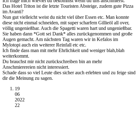
Ich frage mich wieviel du bekommst wenn du uns anschmierst.
Das Hotel Triton ist die letzte Touristen Absteige, zudem gute Pizza
im Avanti?
Nun gut vielleicht weist du nicht viel über Essen etc. Man konnte
diese nicht einmal schneiden, mit super scharfem Gillieöl all over,
völlig ungenießbar. Auch die Spagetti waren hart und ungenießbar.
Sie haben dann *Gott sei Dank* alles zurückgenommen und große
Augen gemacht. Am nächsten Tag waren wir in Kefalos im
Mylotopi auch ein weiterer Reinfall etc etc.
Ich finde dass man mit mehr Ehrlichkeit und weniger blah,blah
weiterkommt.
Du brauchst mir nicht zurückschreiben bin an mehr
Anschmierereien nicht interessiert.
Schade dass so viel Leute dies sicher auch erlebten und zu feige sind
dir die Meinung zu sagen.
19
06
2022
22