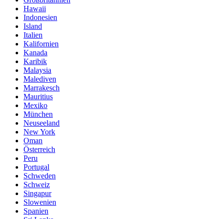
Hawaii
Indonesien
Island
Italien
Kalifornien
Kanada
Karibik
Malaysia
Malediven
Marrakesch
Mauritius
Mexiko
München
Neuseeland
New York
Oman
Österreich
Peru
Portugal
Schweden
Schweiz
Singapur
Slowenien
Spanien