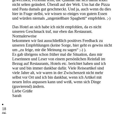
nicht selten geändert. Überall auf der Welt. Uns hat die Pizza
und Pasta damals gut geschmeckt. Und ja, auch wenn du dies
hier in Frage stellst, wir wissen so einiges von gutem Essen
und würden niemals „ungenießbare Spaghetti“ empfehlen. ;-)
Das Hotel an sich habe ich nicht empfohlen, da es nicht
unseren Geschmack traf, nur eben das Restaurant.
Normalerweise
bekommen wir fast ausschließlich positives Feedback zu
unseren Empfehlungen (keine Sorge, hier geht es gewiss nicht
um „zu feige, mir die Meinung zu sagen“ ;-) ).
Es gab übrigens schon früher mal die Situation, dass mir
Leserinnen und Leser von einem persönlichen Reinfall im
Bezug auf Restaurants, Hotels etc. berichtet haben und ich
war und bin immer dankbar dafür. Viele Reiseartikel sind
viele Jahre alt, wir waren in der Zwischenzeit nicht mehr
selbst vor Ort und ich bin dankbar, wenn ich Artikel mit
neuen Infos anpassen kann und weiß, wenn sich Dinge
(gravierend) ändern.
Liebe Grüße
Sarah
18
06