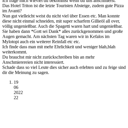
Ich frage mich wieviel du bekommst wenn du uns anschmierst.
Das Hotel Triton ist die letzte Touristen Absteige, zudem gute Pizza
im Avanti?
Nun gut vielleicht weist du nicht viel über Essen etc. Man konnte
diese nicht einmal schneiden, mit super scharfem Gillieöl all over,
völlig ungenießbar. Auch die Spagetti waren hart und ungenießbar.
Sie haben dann *Gott sei Dank* alles zurückgenommen und große
Augen gemacht. Am nächsten Tag waren wir in Kefalos im
Mylotopi auch ein weiterer Reinfall etc etc.
Ich finde dass man mit mehr Ehrlichkeit und weniger blah,blah
weiterkommt.
Du brauchst mir nicht zurückschreiben bin an mehr
Anschmierereien nicht interessiert.
Schade dass so viel Leute dies sicher auch erlebten und zu feige sind
dir die Meinung zu sagen.
19
06
2022
22