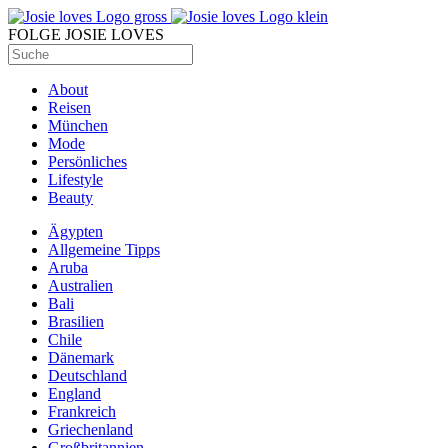
FOLGE JOSIE LOVES
About
Reisen
München
Mode
Persönliches
Lifestyle
Beauty
Ägypten
Allgemeine Tipps
Aruba
Australien
Bali
Brasilien
Chile
Dänemark
Deutschland
England
Frankreich
Griechenland
Großbritannien