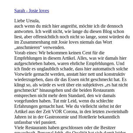
Sarah - Josie loves
Liebe Ursula,
auch wenn du mich hier angreifst, möchte ich dir dennoch
antworten. Ich weiß nicht, wie lange du diesen Blog schon
liest, aber offensichtlich noch nicht so lange, sonst würdest du
im Zusammenhang mit Josie loves niemals das Wort
„anschmieren“ verwenden.
Vorab eines: Wir bekommen keinen Cent für die
Empfehlungen in diesem Artikel. Alles, was wir damals hier
aufgeschrieben haben, waren ehrliche Empfehlungen. Und
ich finde es unglaublich schade, dass hier automatisch solche
Vorwürfe gemacht werden, anstatt hier nett und konstruktiv
wiederzugeben, dass dir das Essen nicht geschmeckt hat. Es
klingt so, als würde es weit über ein subjektives „es hat nicht
geschmeckt“ hinausgehen und die beiden Restaurants
entsprechen nicht mehr dem Standard, den wir damals
vorgefunden haben. Tut mir Leid, wenn du schlechte
Erfahrungen gemacht hast. Wie du vielleicht siehst ist der
Artikel aus der Zeit VOR Corona, in den letzten zweieinhalb
Jahren ist in der Gastronomie und Hotellerie bekanntlich
unfassbar viel passiert.
Viele Restaurants haben geschlossen oder die Besitzer
gewechselt, Personal fehlt, die Qualität hat sich damit leider