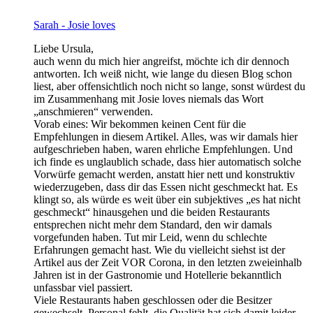
Sarah - Josie loves
Liebe Ursula,
auch wenn du mich hier angreifst, möchte ich dir dennoch
antworten. Ich weiß nicht, wie lange du diesen Blog schon
liest, aber offensichtlich noch nicht so lange, sonst würdest du
im Zusammenhang mit Josie loves niemals das Wort
„anschmieren“ verwenden.
Vorab eines: Wir bekommen keinen Cent für die
Empfehlungen in diesem Artikel. Alles, was wir damals hier
aufgeschrieben haben, waren ehrliche Empfehlungen. Und
ich finde es unglaublich schade, dass hier automatisch solche
Vorwürfe gemacht werden, anstatt hier nett und konstruktiv
wiederzugeben, dass dir das Essen nicht geschmeckt hat. Es
klingt so, als würde es weit über ein subjektives „es hat nicht
geschmeckt“ hinausgehen und die beiden Restaurants
entsprechen nicht mehr dem Standard, den wir damals
vorgefunden haben. Tut mir Leid, wenn du schlechte
Erfahrungen gemacht hast. Wie du vielleicht siehst ist der
Artikel aus der Zeit VOR Corona, in den letzten zweieinhalb
Jahren ist in der Gastronomie und Hotellerie bekanntlich
unfassbar viel passiert.
Viele Restaurants haben geschlossen oder die Besitzer
gewechselt, Personal fehlt, die Qualität hat sich damit leider