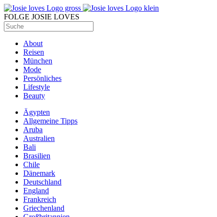
FOLGE JOSIE LOVES
About
Reisen
München
Mode
Persönliches
Lifestyle
Beauty
Ägypten
Allgemeine Tipps
Aruba
Australien
Bali
Brasilien
Chile
Dänemark
Deutschland
England
Frankreich
Griechenland
Großbritannien