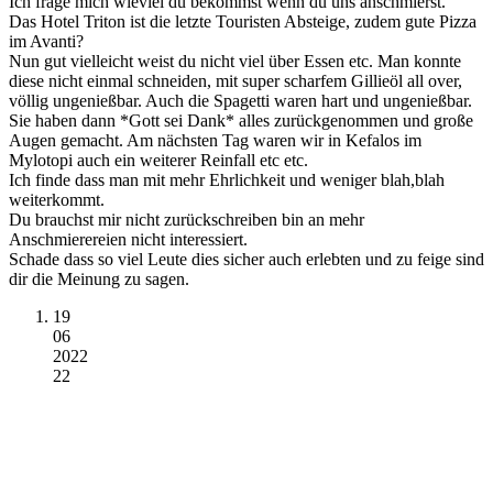
Ich frage mich wieviel du bekommst wenn du uns anschmierst.
Das Hotel Triton ist die letzte Touristen Absteige, zudem gute Pizza
im Avanti?
Nun gut vielleicht weist du nicht viel über Essen etc. Man konnte
diese nicht einmal schneiden, mit super scharfem Gillieöl all over,
völlig ungenießbar. Auch die Spagetti waren hart und ungenießbar.
Sie haben dann *Gott sei Dank* alles zurückgenommen und große
Augen gemacht. Am nächsten Tag waren wir in Kefalos im
Mylotopi auch ein weiterer Reinfall etc etc.
Ich finde dass man mit mehr Ehrlichkeit und weniger blah,blah
weiterkommt.
Du brauchst mir nicht zurückschreiben bin an mehr
Anschmierereien nicht interessiert.
Schade dass so viel Leute dies sicher auch erlebten und zu feige sind
dir die Meinung zu sagen.
19
06
2022
22