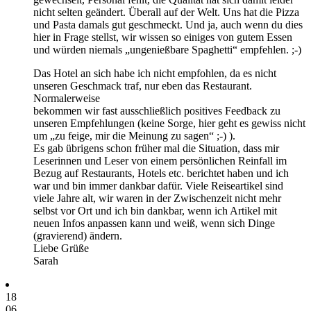
nicht selten geändert. Überall auf der Welt. Uns hat die Pizza
und Pasta damals gut geschmeckt. Und ja, auch wenn du dies
hier in Frage stellst, wir wissen so einiges von gutem Essen
und würden niemals „ungenießbare Spaghetti“ empfehlen. ;-)
Das Hotel an sich habe ich nicht empfohlen, da es nicht
unseren Geschmack traf, nur eben das Restaurant.
Normalerweise
bekommen wir fast ausschließlich positives Feedback zu
unseren Empfehlungen (keine Sorge, hier geht es gewiss nicht
um „zu feige, mir die Meinung zu sagen“ ;-) ).
Es gab übrigens schon früher mal die Situation, dass mir
Leserinnen und Leser von einem persönlichen Reinfall im
Bezug auf Restaurants, Hotels etc. berichtet haben und ich
war und bin immer dankbar dafür. Viele Reiseartikel sind
viele Jahre alt, wir waren in der Zwischenzeit nicht mehr
selbst vor Ort und ich bin dankbar, wenn ich Artikel mit
neuen Infos anpassen kann und weiß, wenn sich Dinge
(gravierend) ändern.
Liebe Grüße
Sarah
18
06