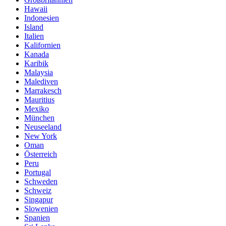
Hawaii
Indonesien
Island
Italien
Kalifornien
Kanada
Karibik
Malaysia
Malediven
Marrakesch
Mauritius
Mexiko
München
Neuseeland
New York
Oman
Österreich
Peru
Portugal
Schweden
Schweiz
Singapur
Slowenien
Spanien