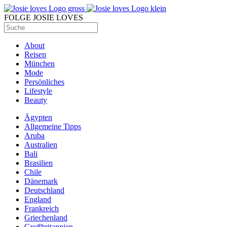
FOLGE JOSIE LOVES
About
Reisen
München
Mode
Persönliches
Lifestyle
Beauty
Ägypten
Allgemeine Tipps
Aruba
Australien
Bali
Brasilien
Chile
Dänemark
Deutschland
England
Frankreich
Griechenland
Großbritannien