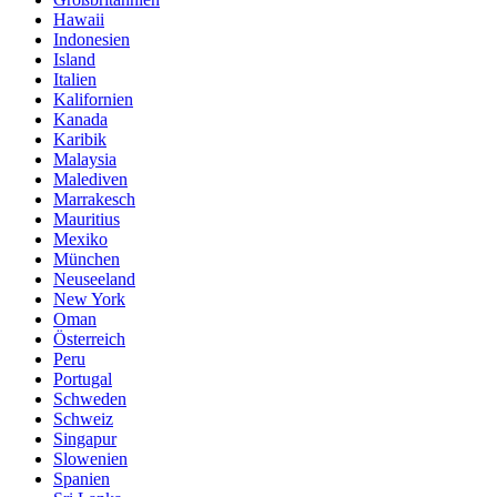
Hawaii
Indonesien
Island
Italien
Kalifornien
Kanada
Karibik
Malaysia
Malediven
Marrakesch
Mauritius
Mexiko
München
Neuseeland
New York
Oman
Österreich
Peru
Portugal
Schweden
Schweiz
Singapur
Slowenien
Spanien