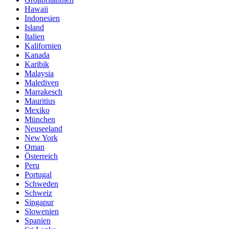
Hawaii
Indonesien
Island
Italien
Kalifornien
Kanada
Karibik
Malaysia
Malediven
Marrakesch
Mauritius
Mexiko
München
Neuseeland
New York
Oman
Österreich
Peru
Portugal
Schweden
Schweiz
Singapur
Slowenien
Spanien