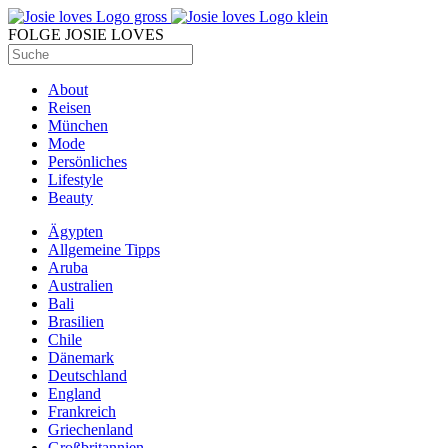
FOLGE JOSIE LOVES
About
Reisen
München
Mode
Persönliches
Lifestyle
Beauty
Ägypten
Allgemeine Tipps
Aruba
Australien
Bali
Brasilien
Chile
Dänemark
Deutschland
England
Frankreich
Griechenland
Großbritannien