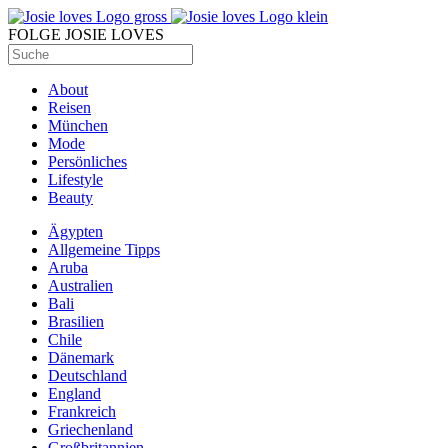
FOLGE JOSIE LOVES
About
Reisen
München
Mode
Persönliches
Lifestyle
Beauty
Ägypten
Allgemeine Tipps
Aruba
Australien
Bali
Brasilien
Chile
Dänemark
Deutschland
England
Frankreich
Griechenland
Großbritannien