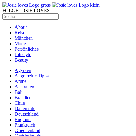
FOLGE JOSIE LOVES
About
Reisen
München
Mode
Persönliches
Lifestyle
Beauty
Ägypten
Allgemeine Tipps
Aruba
Australien
Bali
Brasilien
Chile
Dänemark
Deutschland
England
Frankreich
Griechenland
Großbritannien