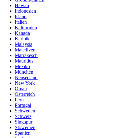
Hawaii
Indonesien
Island
Italien
Kalifornien
Kanada
Karibik
Malaysia
Malediven
Marrakesch
Mauritius
Mexiko
München
Neuseeland
New York
Oman
Österreich
Peru
Portugal
Schweden
Schweiz
Singapur
Slowenien
Spanien