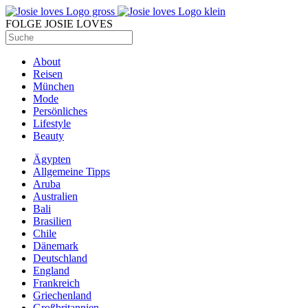
FOLGE JOSIE LOVES
About
Reisen
München
Mode
Persönliches
Lifestyle
Beauty
Ägypten
Allgemeine Tipps
Aruba
Australien
Bali
Brasilien
Chile
Dänemark
Deutschland
England
Frankreich
Griechenland
Großbritannien