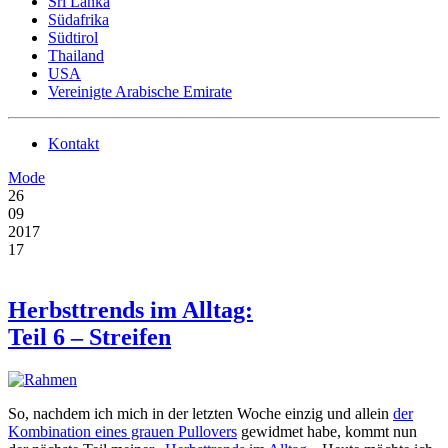
Sri Lanka
Südafrika
Südtirol
Thailand
USA
Vereinigte Arabische Emirate
Kontakt
Mode
26
09
2017
17
Herbsttrends im Alltag:
Teil 6 – Streifen
So, nachdem ich mich in der letzten Woche einzig und allein
der
Kombination eines grauen Pullovers
gewidmet habe, kommt nun