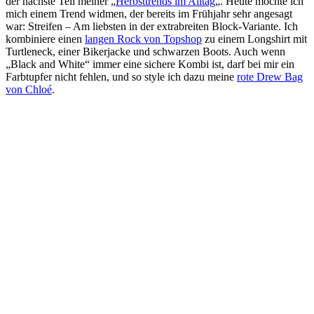
der nächste Teil meiner „
Herbsttrends im Alltag
„. Heute möchte ich
mich einem Trend widmen, der bereits im Frühjahr sehr angesagt
war: Streifen – Am liebsten in der extrabreiten Block-Variante. Ich
kombiniere einen
langen Rock von Topshop
zu einem Longshirt mit
Turtleneck, einer Bikerjacke und schwarzen Boots. Auch wenn
„Black and White“ immer eine sichere Kombi ist, darf bei mir ein
Farbtupfer nicht fehlen, und so style ich dazu meine
rote Drew Bag
von Chloé
.