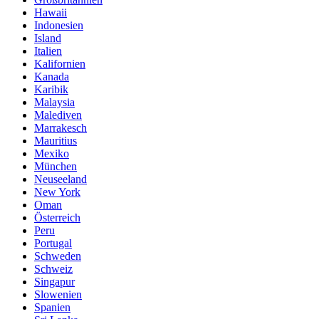
Hawaii
Indonesien
Island
Italien
Kalifornien
Kanada
Karibik
Malaysia
Malediven
Marrakesch
Mauritius
Mexiko
München
Neuseeland
New York
Oman
Österreich
Peru
Portugal
Schweden
Schweiz
Singapur
Slowenien
Spanien