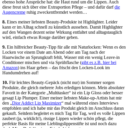
ebenso hohe Ansprüche hat: die Haut rund um die Lippen. Auch
diese freut sich über eine Extraportion Pflege – und dafür darf
die
Augencreme
ruhig zweckentfremdet werden…
8.
Eines meiner liebsten Beauty-Produkte ist Highlighter. Leider
kann er im Alltag schnell zu künstlich aussehen. Damit Highlighter
auf den Wangen dezent seine Wirkung entfaltet und alltagstauglich
wird, einfach etwas Rouge darüber geben.
9.
Ein hilfreicher Beauty-Tipp für alle mit Naturlocken: Wenn es den
Locken vor einem Date am Abend oder am Tag nach der
Haarwäsche an Sprungkraft fehlt, Wasser mit ein wenig Leave-in
Conditioner mischen und via Sprühflasche (
gibt es z.B. hier bei
Amazon
) ins Haar geben – das frischt den Locken-Look im
Handumdrehen auf!
10.
Für leichtes Beauty-Gepäck (nicht nur) im Sommer sorgen
Produkte, die gleich mehrere Jobs erledigen können. Mein absoluter
Favorit in der Kategorie „Multitasker“ ist ein Lip Gloss oder besser
gesagt Lip Plumper. Einer meiner liebsten Make-up-Artists hat mir
den „
Dior Addict Lip Maximizer
“ mal während eines Interviews
empfohlen und ich habe mir das Produkt gleich im Anschluss daran
gekauft. Seitdem begleitet es mich Tag für Tag, weil es volle Lippen
zaubert (ja, wirklich!), rissige Lippen wieder schön pflegt, die
perfekte Basis für meine Lieblingslippenstifte ist und noch dazu