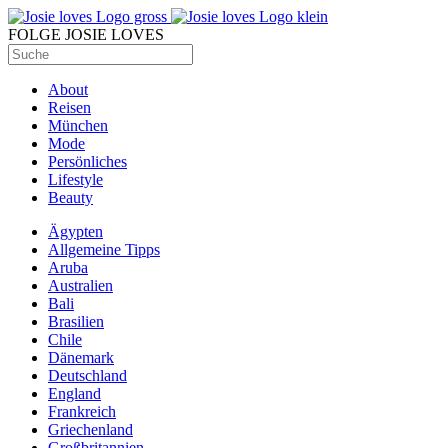
FOLGE JOSIE LOVES
About
Reisen
München
Mode
Persönliches
Lifestyle
Beauty
Ägypten
Allgemeine Tipps
Aruba
Australien
Bali
Brasilien
Chile
Dänemark
Deutschland
England
Frankreich
Griechenland
Großbritannien