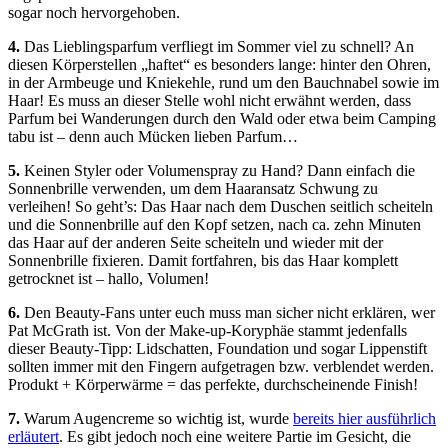
sogar noch hervorgehoben.
4.
Das Lieblingsparfum verfliegt im Sommer viel zu schnell? An
diesen Körperstellen „haftet“ es besonders lange: hinter den Ohren,
in der Armbeuge und Kniekehle, rund um den Bauchnabel sowie im
Haar! Es muss an dieser Stelle wohl nicht erwähnt werden, dass
Parfum bei Wanderungen durch den Wald oder etwa beim Camping
tabu ist – denn auch Mücken lieben Parfum…
5.
Keinen Styler oder Volumenspray zu Hand? Dann einfach die
Sonnenbrille verwenden, um dem Haaransatz Schwung zu
verleihen! So geht’s: Das Haar nach dem Duschen seitlich scheiteln
und die Sonnenbrille auf den Kopf setzen, nach ca. zehn Minuten
das Haar auf der anderen Seite scheiteln und wieder mit der
Sonnenbrille fixieren. Damit fortfahren, bis das Haar komplett
getrocknet ist – hallo, Volumen!
6.
Den Beauty-Fans unter euch muss man sicher nicht erklären, wer
Pat McGrath ist. Von der Make-up-Koryphäe stammt jedenfalls
dieser Beauty-Tipp: Lidschatten, Foundation und sogar Lippenstift
sollten immer mit den Fingern aufgetragen bzw. verblendet werden.
Produkt + Körperwärme = das perfekte, durchscheinende Finish!
7.
Warum Augencreme so wichtig ist, wurde
bereits hier ausführlich
erläutert
. Es gibt jedoch noch eine weitere Partie im Gesicht, die