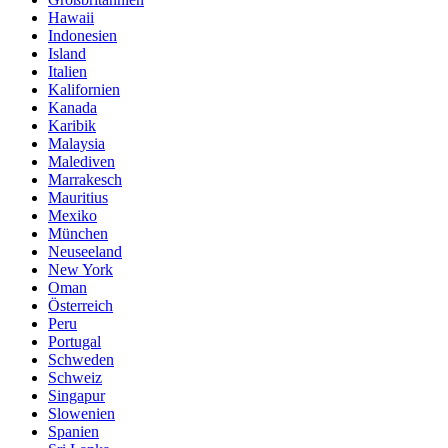
Hawaii
Indonesien
Island
Italien
Kalifornien
Kanada
Karibik
Malaysia
Malediven
Marrakesch
Mauritius
Mexiko
München
Neuseeland
New York
Oman
Österreich
Peru
Portugal
Schweden
Schweiz
Singapur
Slowenien
Spanien