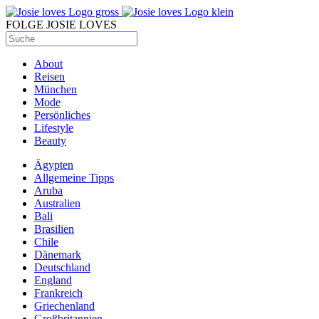
FOLGE JOSIE LOVES
About
Reisen
München
Mode
Persönliches
Lifestyle
Beauty
Ägypten
Allgemeine Tipps
Aruba
Australien
Bali
Brasilien
Chile
Dänemark
Deutschland
England
Frankreich
Griechenland
Großbritannien