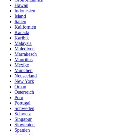
Hawaii
Indonesien
Island
Italien
Kalifornien
Kanada
Karibik
Malaysia
Malediven
Marrakesch
Mauritius
Mexiko
München
Neuseeland
New York
Oman
Österreich
Peru
Portugal
Schweden
Schweiz
Singapur
Slowenien
Spanien