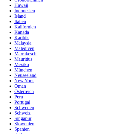
Hawaii
Indonesien
Island
Italien
Kalifornien
Kanada
Karibik
Malaysia
Malediven
Marrakesch
Mauritius
Mexiko
München
Neuseeland
New York
Oman
Österreich
Peru
Portugal
Schweden
Schweiz
Singapur
Slowenien
Spanien