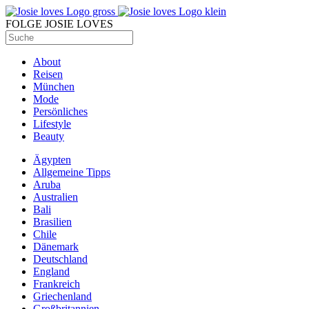
FOLGE JOSIE LOVES
About
Reisen
München
Mode
Persönliches
Lifestyle
Beauty
Ägypten
Allgemeine Tipps
Aruba
Australien
Bali
Brasilien
Chile
Dänemark
Deutschland
England
Frankreich
Griechenland
Großbritannien