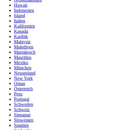
Hawaii
Indonesien
Island
Italien
Kalifornien
Kanada
Karibik
Malaysia
Malediven
Marrakesch
Mauritius
Mexiko
München
Neuseeland
New York
Oman
Österreich
Peru
Portugal
Schweden
Schweiz
Singapur
Slowenien
Spanien