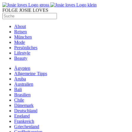
FOLGE JOSIE LOVES
About
Reisen
München
Mode
Persönliches
Lifestyle
Beauty
Ägypten
Allgemeine Tipps
Aruba
Australien
Bali
Brasilien
Chile
Dänemark
Deutschland
England
Frankreich
Griechenland
Großbritannien