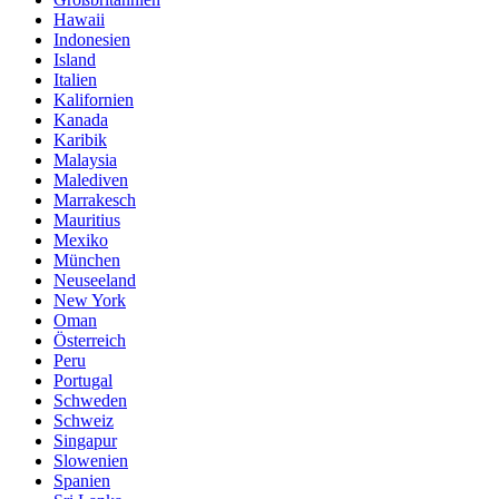
Hawaii
Indonesien
Island
Italien
Kalifornien
Kanada
Karibik
Malaysia
Malediven
Marrakesch
Mauritius
Mexiko
München
Neuseeland
New York
Oman
Österreich
Peru
Portugal
Schweden
Schweiz
Singapur
Slowenien
Spanien