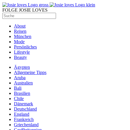
FOLGE JOSIE LOVES
About
Reisen
München
Mode
Persönliches
Lifestyle
Beauty
Ägypten
Allgemeine Tipps
Aruba
Australien
Bali
Brasilien
Chile
Dänemark
Deutschland
England
Frankreich
Griechenland
Großbritannien