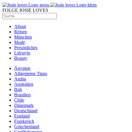
FOLGE JOSIE LOVES
About
Reisen
München
Mode
Persönliches
Lifestyle
Beauty
Ägypten
Allgemeine Tipps
Aruba
Australien
Bali
Brasilien
Chile
Dänemark
Deutschland
England
Frankreich
Griechenland
Großbritannien