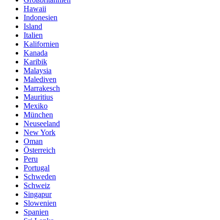
Hawaii
Indonesien
Island
Italien
Kalifornien
Kanada
Karibik
Malaysia
Malediven
Marrakesch
Mauritius
Mexiko
München
Neuseeland
New York
Oman
Österreich
Peru
Portugal
Schweden
Schweiz
Singapur
Slowenien
Spanien