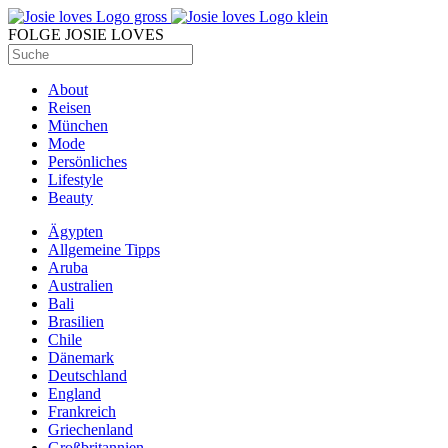
FOLGE JOSIE LOVES
About
Reisen
München
Mode
Persönliches
Lifestyle
Beauty
Ägypten
Allgemeine Tipps
Aruba
Australien
Bali
Brasilien
Chile
Dänemark
Deutschland
England
Frankreich
Griechenland
Großbritannien