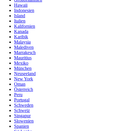
Hawaii
Indonesien
Island
Italien
Kalifornien
Kanada
Karibik
Malaysia
Malediven
Marrakesch
Mauritius
Mexiko
München
Neuseeland
New York
Oman
Österreich
Peru
Portugal
Schweden
Schweiz
Singapur
Slowenien
Spanien