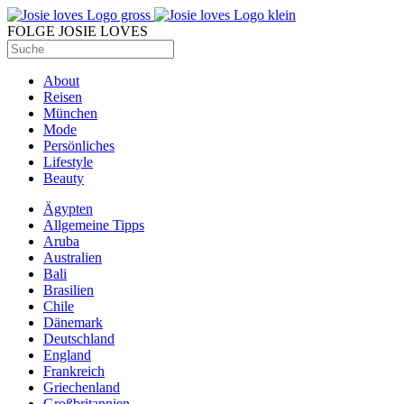
FOLGE JOSIE LOVES
About
Reisen
München
Mode
Persönliches
Lifestyle
Beauty
Ägypten
Allgemeine Tipps
Aruba
Australien
Bali
Brasilien
Chile
Dänemark
Deutschland
England
Frankreich
Griechenland
Großbritannien