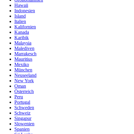
Hawaii
Indonesien
Island
Italien
Kalifornien
Kanada
Karibik
Malaysia
Malediven
Marrakesch
Mauritius
Mexiko
München
Neuseeland
New York
Oman
Österreich
Peru
Portugal
Schweden
Schweiz
Singapur
Slowenien
Spanien