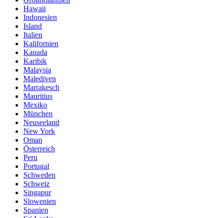
Hawaii
Indonesien
Island
Italien
Kalifornien
Kanada
Karibik
Malaysia
Malediven
Marrakesch
Mauritius
Mexiko
München
Neuseeland
New York
Oman
Österreich
Peru
Portugal
Schweden
Schweiz
Singapur
Slowenien
Spanien