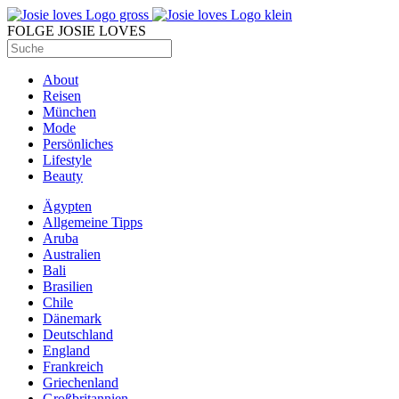
FOLGE JOSIE LOVES
About
Reisen
München
Mode
Persönliches
Lifestyle
Beauty
Ägypten
Allgemeine Tipps
Aruba
Australien
Bali
Brasilien
Chile
Dänemark
Deutschland
England
Frankreich
Griechenland
Großbritannien