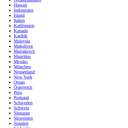
Hawaii
Indonesien
Island
Italien
Kalifornien
Kanada
Karibik
Malaysia
Malediven
Marrakesch
Mauritius
Mexiko
München
Neuseeland
New York
Oman
Österreich
Peru
Portugal
Schweden
Schweiz
Singapur
Slowenien
Spanien