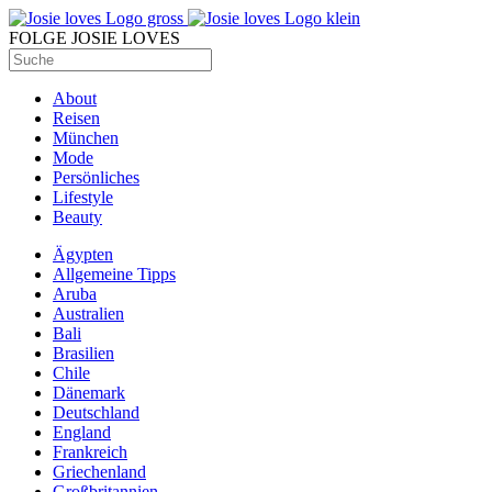
FOLGE JOSIE LOVES
About
Reisen
München
Mode
Persönliches
Lifestyle
Beauty
Ägypten
Allgemeine Tipps
Aruba
Australien
Bali
Brasilien
Chile
Dänemark
Deutschland
England
Frankreich
Griechenland
Großbritannien