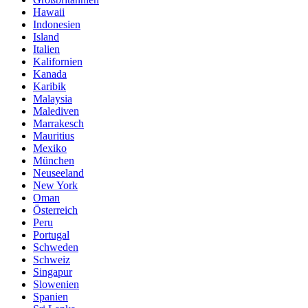
Hawaii
Indonesien
Island
Italien
Kalifornien
Kanada
Karibik
Malaysia
Malediven
Marrakesch
Mauritius
Mexiko
München
Neuseeland
New York
Oman
Österreich
Peru
Portugal
Schweden
Schweiz
Singapur
Slowenien
Spanien