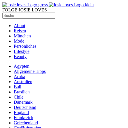
FOLGE JOSIE LOVES
About
Reisen
München
Mode
Persönliches
Lifestyle
Beauty
Ägypten
Allgemeine Tipps
Aruba
Australien
Bali
Brasilien
Chile
Dänemark
Deutschland
England
Frankreich
Griechenland
Großbritannien