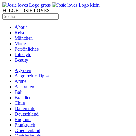
FOLGE JOSIE LOVES
About
Reisen
München
Mode
Persönliches
Lifestyle
Beauty
Ägypten
Allgemeine Tipps
Aruba
Australien
Bali
Brasilien
Chile
Dänemark
Deutschland
England
Frankreich
Griechenland
Großbritannien