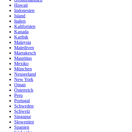
Hawaii
Indonesien
Island
Italien
Kalifornien
Kanada
Karibik
Malaysia
Malediven
Marrakesch
Mauritius
Mexiko
München
Neuseeland
New York
Oman
Österreich
Peru
Portugal
Schweden
Schweiz
Singapur
Slowenien
Spanien