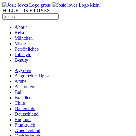
FOLGE JOSIE LOVES
About
Reisen
München
Mode
Persönliches
Lifestyle
Beauty
Ägypten
Allgemeine Tipps
Aruba
Australien
Bali
Brasilien
Chile
Dänemark
Deutschland
England
Frankreich
Griechenland
Großbritannien