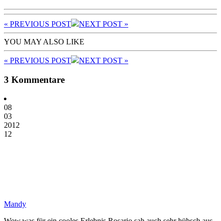
« PREV
IOUS POST
NEXT
POST
»
YOU MAY ALSO LIKE
« PREV
IOUS POST
NEXT
POST
»
3 Kommentare
08
03
2012
12
Mandy
Wow,was für ein cooles Erlebnis.Rosario sah auch sehr hübsch aus.