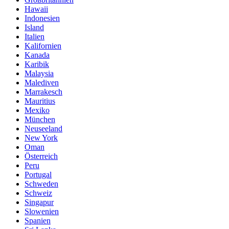
Hawaii
Indonesien
Island
Italien
Kalifornien
Kanada
Karibik
Malaysia
Malediven
Marrakesch
Mauritius
Mexiko
München
Neuseeland
New York
Oman
Österreich
Peru
Portugal
Schweden
Schweiz
Singapur
Slowenien
Spanien