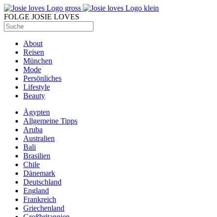
FOLGE JOSIE LOVES
About
Reisen
München
Mode
Persönliches
Lifestyle
Beauty
Ägypten
Allgemeine Tipps
Aruba
Australien
Bali
Brasilien
Chile
Dänemark
Deutschland
England
Frankreich
Griechenland
Großbritannien