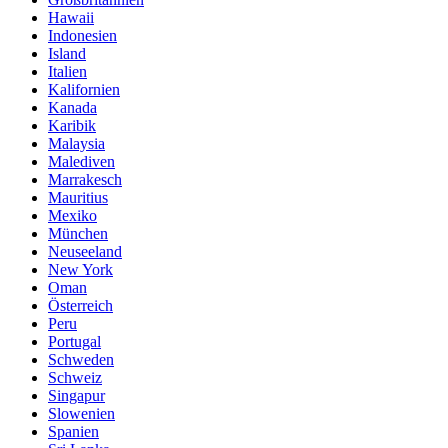
Hawaii
Indonesien
Island
Italien
Kalifornien
Kanada
Karibik
Malaysia
Malediven
Marrakesch
Mauritius
Mexiko
München
Neuseeland
New York
Oman
Österreich
Peru
Portugal
Schweden
Schweiz
Singapur
Slowenien
Spanien