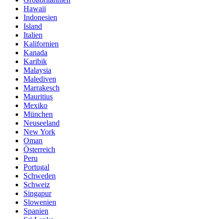
Hawaii
Indonesien
Island
Italien
Kalifornien
Kanada
Karibik
Malaysia
Malediven
Marrakesch
Mauritius
Mexiko
München
Neuseeland
New York
Oman
Österreich
Peru
Portugal
Schweden
Schweiz
Singapur
Slowenien
Spanien