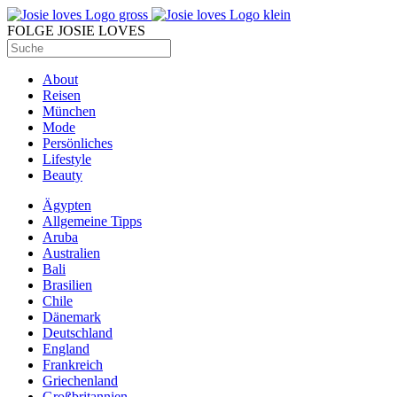
FOLGE JOSIE LOVES
About
Reisen
München
Mode
Persönliches
Lifestyle
Beauty
Ägypten
Allgemeine Tipps
Aruba
Australien
Bali
Brasilien
Chile
Dänemark
Deutschland
England
Frankreich
Griechenland
Großbritannien