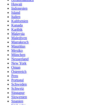
Hawaii
Indonesien
Island
Italien
Kalifornien
Kanada
Karibik
Malaysia
Malediven
Marrakesch
Mauritius
Mexiko
München
Neuseeland
New York
Oman
Österreich
Peru
Portugal
Schweden
Schweiz
Singapur
Slowenien
Spanien