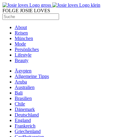
FOLGE JOSIE LOVES
About
Reisen
München
Mode
Persönliches
Lifestyle
Beauty
Ägypten
Allgemeine Tipps
Aruba
Australien
Bali
Brasilien
Chile
Dänemark
Deutschland
England
Frankreich
Griechenland
Großbritannien